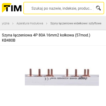
Szukaj po nazwie, indeksie, producencie, kodzie kreskowym...
ktryczna
Aparatura modułowa
Szyny łączeniowe widełkowe i sztyftowe
Szyna łączeniowa 4P 80A 16mm2 kołkowa (57mod.)
KB480B