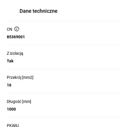
Dane techniczne
CN
85369001
Z izolacją
Tak
Przekrój [mm2]
16
Długość [mm]
1000
PKWiU