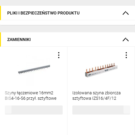
PLIKI I BEZPIECZEŃSTWO PRODUKTU
ZAMIENNIKI
Szyny łączeniowe 16mm2
Izolowana szyna zbiorcza
BIS4-16-56 przył. sztyftowe
sztyftowa IZS16/4F/12
404945
002921177
1114,44 zł
brutto
69,67 zł
brutto