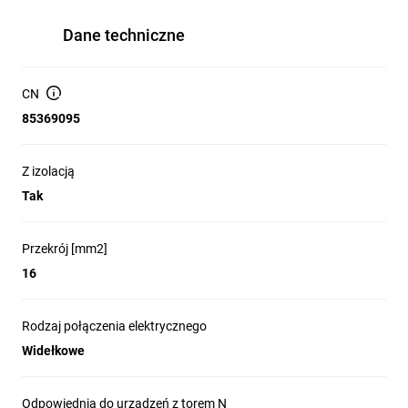
Dane techniczne
CN
85369095
Z izolacją
Tak
Przekrój [mm2]
16
Rodzaj połączenia elektrycznego
Widełkowe
Odpowiednia do urządzeń z torem N