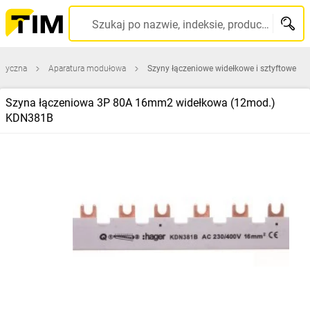
Szukaj po nazwie, indeksie, producencie, kodzie kreskowym...
ktryczna
Aparatura modułowa
Szyny łączeniowe widełkowe i sztyftowe
Szyna łączeniowa 3P 80A 16mm2 widełkowa (12mod.)
KDN381B