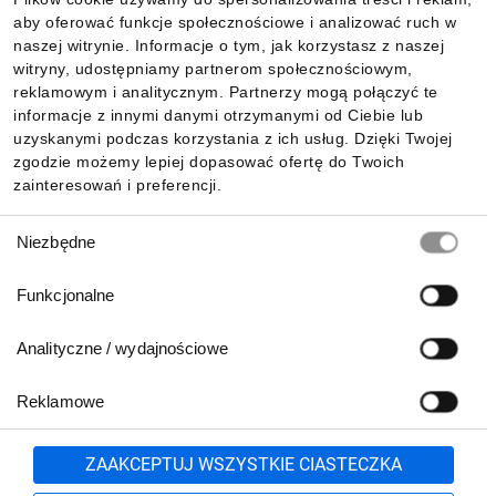
aby oferować funkcje społecznościowe i analizować ruch w
Informacje
naszej witrynie. Informacje o tym, jak korzystasz z naszej
witryny, udostępniamy partnerom społecznościowym,
reklamowym i analitycznym. Partnerzy mogą połączyć te
Pobierz naszą aplikację mobilną:
informacje z innymi danymi otrzymanymi od Ciebie lub
uzyskanymi podczas korzystania z ich usług. Dzięki Twojej
zgodzie możemy lepiej dopasować ofertę do Twoich
zainteresowań i preferencji.
Wybór
Niezbędne
zgody
Funkcjonalne
Analityczne / wydajnościowe
Reklamowe
Biuro Obsługi Klienta:
lub
801 500 700
71 37 61 600
Zgłoś
ZAAKCEPTUJ WSZYSTKIE CIASTECZKA
pn.-pt. 8:00-16:00