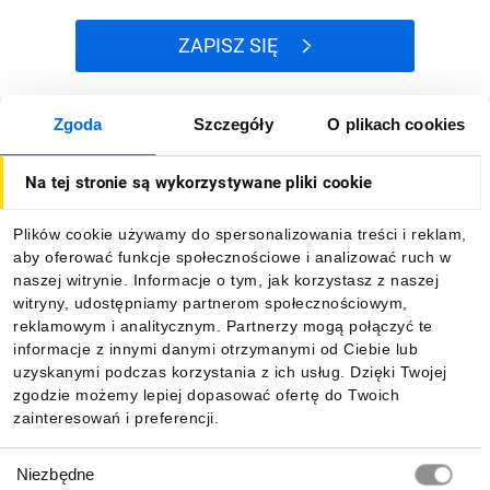
ZAPISZ SIĘ
Zgoda
Szczegóły
O plikach cookies
Jak kupować
Na tej stronie są wykorzystywane pliki cookie
O firmie
Plików cookie używamy do spersonalizowania treści i reklam,
aby oferować funkcje społecznościowe i analizować ruch w
Dla kupujących
naszej witrynie. Informacje o tym, jak korzystasz z naszej
witryny, udostępniamy partnerom społecznościowym,
reklamowym i analitycznym. Partnerzy mogą połączyć te
Informacje
informacje z innymi danymi otrzymanymi od Ciebie lub
uzyskanymi podczas korzystania z ich usług. Dzięki Twojej
zgodzie możemy lepiej dopasować ofertę do Twoich
zainteresowań i preferencji.
Pobierz naszą aplikację mobilną:
Wybór
Niezbędne
zgody