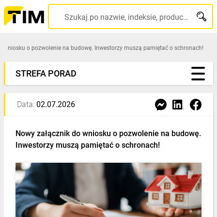
TIM
Szukaj po nazwie, indeksie, producencie, kodzie kreskowym...
SA
o wniosku o pozwolenie na budowę. Inwestorzy muszą pamiętać o schronach!
-
STREFA PORAD
wysyłamy
produkty
Data:
02.07.2026
w
Nowy załącznik do wniosku o pozwolenie na budowę.
Inwestorzy muszą pamiętać o schronach!
24h