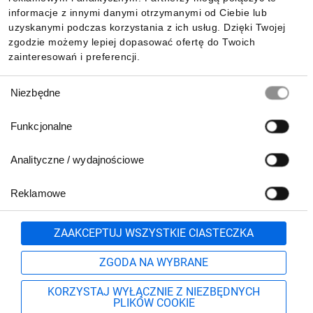
Pobierz naszą aplikację mobilną:
informacje z innymi danymi otrzymanymi od Ciebie lub
uzyskanymi podczas korzystania z ich usług. Dzięki Twojej
zgodzie możemy lepiej dopasować ofertę do Twoich
zainteresowań i preferencji.
Wybór
Niezbędne
zgody
Funkcjonalne
Analityczne / wydajnościowe
Reklamowe
Biuro Obsługi Klienta:
lub
801 500 700
71 37 61 600
Zgłoś
ZAAKCEPTUJ WSZYSTKIE CIASTECZKA
pn.-pt. 8:00-16:00
Formularz kontaktowy
ZGODA NA WYBRANE
KORZYSTAJ WYŁĄCZNIE Z NIEZBĘDNYCH
PLIKÓW COOKIE