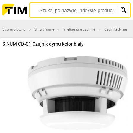
Szukaj po nazwie, indeksie, producencie, kodzie kreskowym...
Strona główna
Smart home
Inteligentne czujniki
Czujniki dymu
SINUM CD‑01 Czujnik dymu kolor biały