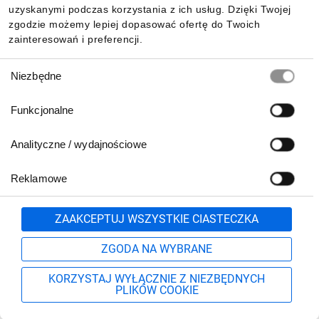
uzyskanymi podczas korzystania z ich usług. Dzięki Twojej
zgodzie możemy lepiej dopasować ofertę do Twoich
zainteresowań i preferencji.
Wybór
Niezbędne
zgody
Funkcjonalne
Analityczne / wydajnościowe
Reklamowe
Biuro Obsługi Klienta:
lub
801 500 700
71 37 61 600
Zgłoś
ZAAKCEPTUJ WSZYSTKIE CIASTECZKA
pn.-pt. 8:00-16:00
Formularz kontaktowy
ZGODA NA WYBRANE
KORZYSTAJ WYŁĄCZNIE Z NIEZBĘDNYCH
PLIKÓW COOKIE
Szukaj
Moje konto
Start
Więcej