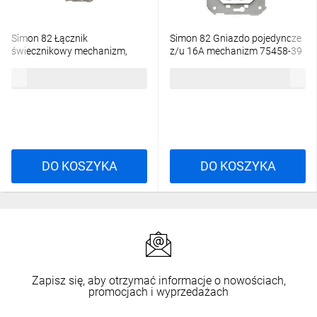
Simon 82 Łącznik
Simon 82 Gniazdo pojedyncze
świecznikowy mechanizm,
z/u 16A mechanizm 75458-39
szybkozłącza, 75398-39
TSI-75458-39
32,46 zł
brutto
22,61 zł
brutto
DO KOSZYKA
DO KOSZYKA
Zapisz się, aby otrzymać informacje o nowościach,
promocjach i wyprzedażach