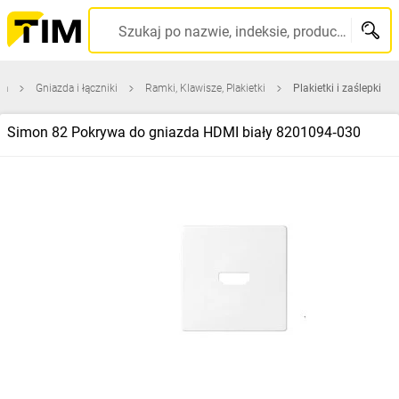
Szukaj po nazwie, indeksie, producencie, kodzie kreskowym...
na
Gniazda i łączniki
Ramki, Klawisze, Plakietki
Plakietki i zaślepki
Simon 82 Pokrywa do gniazda HDMI biały 8201094‑030