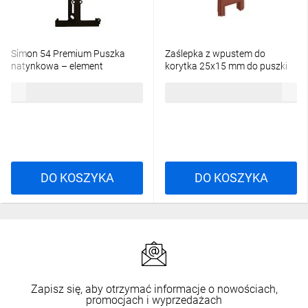
Simon 54 Premium Puszka
Zaślepka z wpustem do
natynkowa – element
korytka 25x15 mm do puszki
rozszerzający puszkę
natynkowej pojedynczej PUK-1
16,76 zł
brutto
15,63 zł
brutto
pojedynczą składaną DSC 40
/ PUZ-1 terakota 63ZAPUKZ-3
mm brąz mat DSH/46
DO KOSZYKA
DO KOSZYKA
Zapisz się, aby otrzymać informacje o nowościach,
promocjach i wyprzedażach