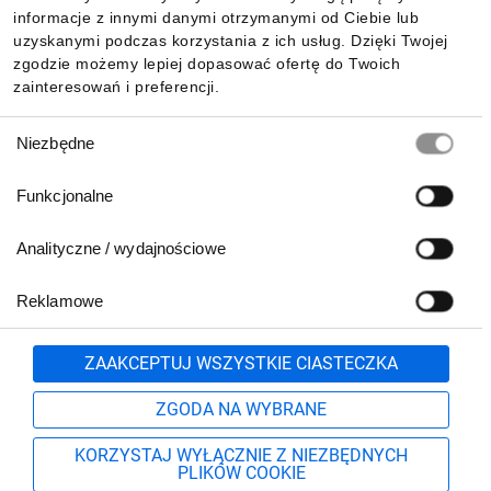
Pobierz naszą aplikację mobilną:
informacje z innymi danymi otrzymanymi od Ciebie lub
uzyskanymi podczas korzystania z ich usług. Dzięki Twojej
zgodzie możemy lepiej dopasować ofertę do Twoich
zainteresowań i preferencji.
Wybór
Niezbędne
zgody
Funkcjonalne
Analityczne / wydajnościowe
Reklamowe
Biuro Obsługi Klienta:
lub
801 500 700
71 37 61 600
Zgłoś
ZAAKCEPTUJ WSZYSTKIE CIASTECZKA
pn.-pt. 8:00-16:00
Formularz kontaktowy
ZGODA NA WYBRANE
KORZYSTAJ WYŁĄCZNIE Z NIEZBĘDNYCH
PLIKÓW COOKIE