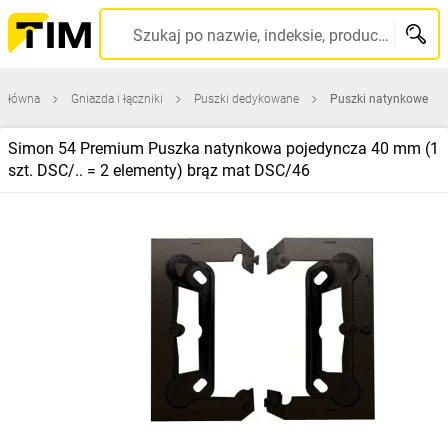
Szukaj po nazwie, indeksie, producencie, kodzie kreskowym...
 główna
Gniazda i łączniki
Puszki dedykowane
Puszki natynkowe
Simon 54 Premium Puszka natynkowa pojedyncza 40 mm (1
szt. DSC/.. = 2 elementy) brąz mat DSC/46