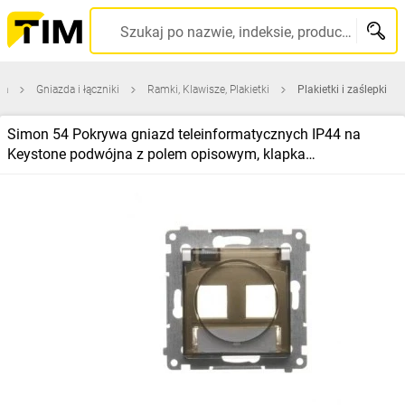
Szukaj po nazwie, indeksie, producencie, kodzie kreskowym...
na
Gniazda i łączniki
Ramki, Klawisze, Plakietki
Plakietki i zaślepki
Simon 54 Pokrywa gniazd teleinformatycznych IP44 na
Keystone podwójna z polem opisowym, klapka
transparentna złoty mat DKP2B.01