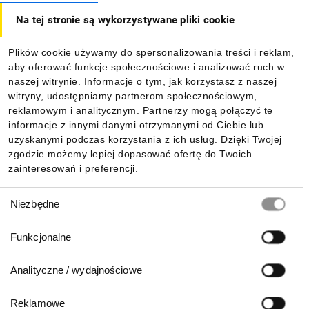
Na tej stronie są wykorzystywane pliki cookie
Dla kupujących
Plików cookie używamy do spersonalizowania treści i reklam,
aby oferować funkcje społecznościowe i analizować ruch w
Informacje
naszej witrynie. Informacje o tym, jak korzystasz z naszej
witryny, udostępniamy partnerom społecznościowym,
reklamowym i analitycznym. Partnerzy mogą połączyć te
Pobierz naszą aplikację mobilną:
informacje z innymi danymi otrzymanymi od Ciebie lub
uzyskanymi podczas korzystania z ich usług. Dzięki Twojej
zgodzie możemy lepiej dopasować ofertę do Twoich
zainteresowań i preferencji.
Wybór
Niezbędne
zgody
Funkcjonalne
Analityczne / wydajnościowe
Reklamowe
Biuro Obsługi Klienta: