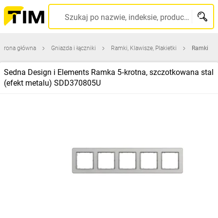
Szukaj po nazwie, indeksie, producencie, kodzie kreskowym...
Strona główna
Gniazda i łączniki
Ramki, Klawisze, Plakietki
Ramki
Sedna Design i Elements Ramka 5‑krotna, szczotkowana stal
(efekt metalu) SDD370805U