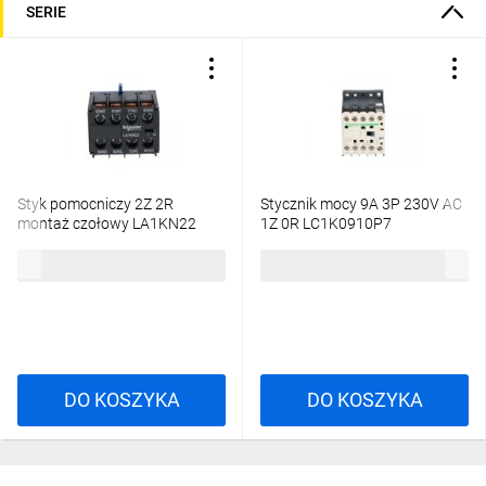
SERIE
Styk pomocniczy 2Z 2R
Stycznik mocy 9A 3P 230V AC
montaż czołowy LA1KN22
1Z 0R LC1K0910P7
57,53 zł
brutto
119,88 zł
brutto
DO KOSZYKA
DO KOSZYKA