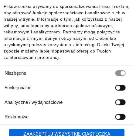
Plików cookie używamy do spersonalizowania treści i reklam,
aby oferować funkcje społecznościowe i analizować ruch w
Informacje
naszej witrynie. Informacje o tym, jak korzystasz z naszej
witryny, udostępniamy partnerom społecznościowym,
reklamowym i analitycznym. Partnerzy mogą połączyć te
Pobierz naszą aplikację mobilną:
informacje z innymi danymi otrzymanymi od Ciebie lub
uzyskanymi podczas korzystania z ich usług. Dzięki Twojej
zgodzie możemy lepiej dopasować ofertę do Twoich
zainteresowań i preferencji.
Wybór
Niezbędne
zgody
Funkcjonalne
Analityczne / wydajnościowe
Reklamowe
Biuro Obsługi Klienta:
lub
801 500 700
71 37 61 600
Zgłoś
ZAAKCEPTUJ WSZYSTKIE CIASTECZKA