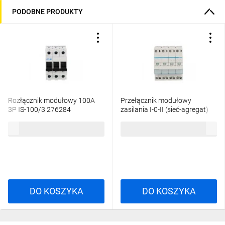
PODOBNE PRODUKTY
Rozłącznik modułowy 100A
Przełącznik modułowy
3P IS-100/3 276284
zasilania I-0-II (sieć-agregat)
40A 4P SFT440
103,49 zł
brutto
192,62 zł
brutto
DO KOSZYKA
DO KOSZYKA