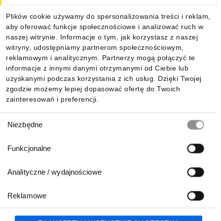
Dla kupujących
Plików cookie używamy do spersonalizowania treści i reklam,
aby oferować funkcje społecznościowe i analizować ruch w
Informacje
naszej witrynie. Informacje o tym, jak korzystasz z naszej
witryny, udostępniamy partnerom społecznościowym,
reklamowym i analitycznym. Partnerzy mogą połączyć te
Pobierz naszą aplikację mobilną:
informacje z innymi danymi otrzymanymi od Ciebie lub
uzyskanymi podczas korzystania z ich usług. Dzięki Twojej
zgodzie możemy lepiej dopasować ofertę do Twoich
zainteresowań i preferencji.
Wybór
Niezbędne
zgody
Funkcjonalne
Analityczne / wydajnościowe
Reklamowe
Biuro Obsługi Klienta:
lub
801 500 700
71 37 61 600
Zgłoś