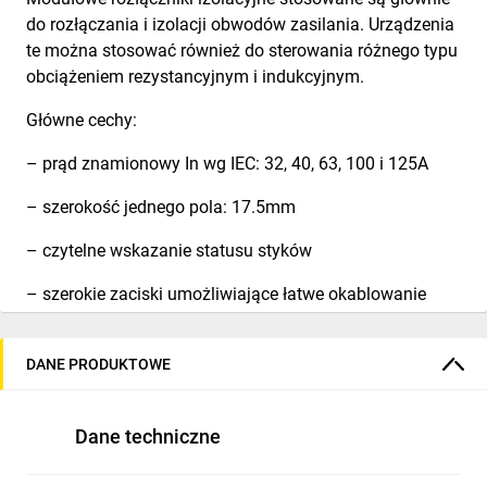
do rozłączania i izolacji obwodów zasilania. Urządzenia
te można stosować również do sterowania różnego typu
obciążeniem rezystancyjnym i indukcyjnym.
Główne cechy:
– prąd znamionowy In wg IEC: 32, 40, 63, 100 i 125A
– szerokość jednego pola: 17.5mm
– czytelne wskazanie statusu styków
– szerokie zaciski umożliwiające łatwe okablowanie
– dostępne zestyki pomocnicze montowane po lewej
stronie rozłącznika i mechanizm blokujący dźwignię
DANE PRODUKTOWE
– montaż na szynie DIN 35mm (IEC/EN/BS 60715).
Dane techniczne
Charakterystyka robocza