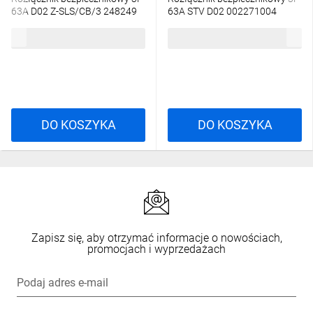
63A D02 Z-SLS/CB/3 248249
63A STV D02 002271004
314,30 zł
brutto
220,39 zł
brutto
DO KOSZYKA
DO KOSZYKA
Zapisz się, aby otrzymać informacje o nowościach,
promocjach i wyprzedażach
Podaj adres e-mail