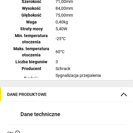
Szerokość
71,00mm
Wysokość
84,00mm
Głębokość
75,00mm
Waga
0,40kg
Straty mocy
5,40W
Min. temperatura
-25°C
otoczenia
Maks. temperatura
60°C
otoczenia
Liczba biegunów
3
Producent
Schrack
Sygnalizacja przepalenia
Funkcje
bezpieczników LED
Seria
TYTAN T
DANE PRODUKTOWE
Dostępne opakowania
1 szt., 3 szt., 30 szt.
Dane techniczne