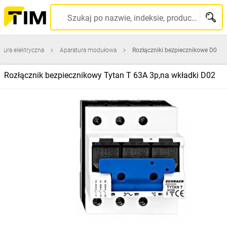
Szukaj po nazwie, indeksie, producencie, kodzie kreskowym...
tura elektryczna
Aparatura modułowa
Rozłączniki bezpiecznikowe D0
Rozłącznik bezpiecznikowy Tytan T 63A 3p,na wkładki D02