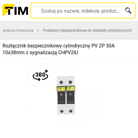
Szukaj po nazwie, indeksie, producencie, kodzie kreskowym...
Aparatura modułowa
Podstawy bezpiecznikowe do wkładek cylindrycznych
Rozłącznik bezpiecznikowy cylindryczny PV 2P 30A
10x38mm z sygnalizacją CHPV2IU