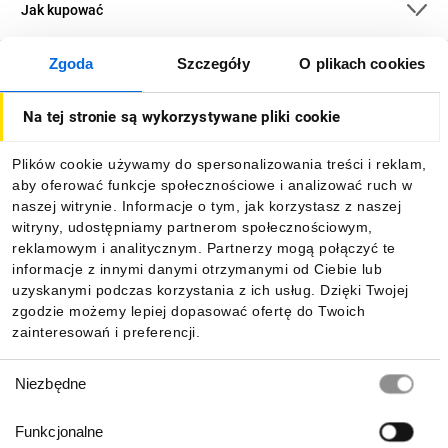
Jak kupować
Zgoda
Szczegóły
O plikach cookies
O firmie
Na tej stronie są wykorzystywane pliki cookie
Dla kupujących
Plików cookie używamy do spersonalizowania treści i reklam,
aby oferować funkcje społecznościowe i analizować ruch w
Informacje
naszej witrynie. Informacje o tym, jak korzystasz z naszej
witryny, udostępniamy partnerom społecznościowym,
reklamowym i analitycznym. Partnerzy mogą połączyć te
Pobierz naszą aplikację mobilną:
informacje z innymi danymi otrzymanymi od Ciebie lub
uzyskanymi podczas korzystania z ich usług. Dzięki Twojej
zgodzie możemy lepiej dopasować ofertę do Twoich
zainteresowań i preferencji.
Wybór
Niezbędne
zgody
Funkcjonalne