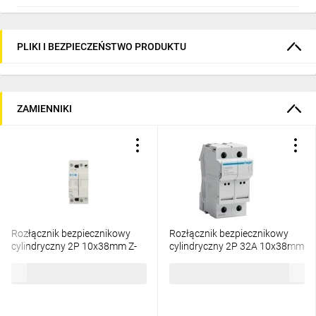
PLIKI I BEZPIECZEŃSTWO PRODUKTU
ZAMIENNIKI
Rozłącznik bezpiecznikowy
Rozłącznik bezpiecznikowy
cylindryczny 2P 10x38mm Z-
cylindryczny 2P 32A 10x38mm
SH/2 263878
L38 LSN502
66,53 zł
brutto
67,69 zł
brutto