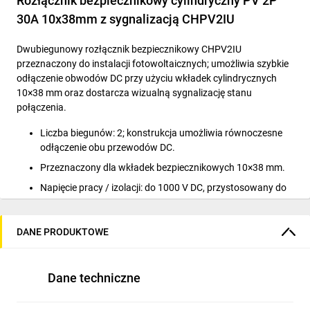
Rozłącznik bezpiecznikowy cylindryczny PV 2P
30A 10x38mm z sygnalizacją CHPV2IU
Dwubiegunowy rozłącznik bezpiecznikowy CHPV2IU
przeznaczony do instalacji fotowoltaicznych; umożliwia szybkie
odłączenie obwodów DC przy użyciu wkładek cylindrycznych
10×38 mm oraz dostarcza wizualną sygnalizację stanu
połączenia.
Liczba biegunów: 2; konstrukcja umożliwia równoczesne
odłączenie obu przewodów DC.
Przeznaczony dla wkładek bezpiecznikowych 10×38 mm.
Napięcie pracy / izolacji: do 1000 V DC, przystosowany do
systemów PV.
Montaż: szyna DIN (standardowy sposób instalacji w
DANE PRODUKTOWE
rozdzielnicach PV i szafach sterowniczych).
Sygnalizacja: wbudowany wskaźnik stanu informujący o
zadziałaniu wkładki/przerwaniu obwodu.
Dane techniczne
Zaciski i instalacja: zaprojektowany do współpracy z
różnymi typami przewodów i akcesoriów montażowych,