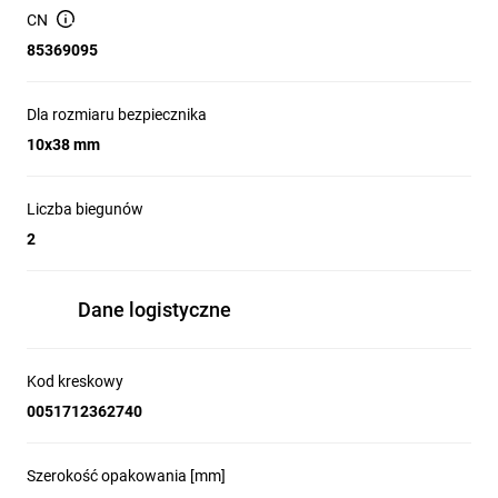
umożliwia elastyczne połączenia przewodów DC.
CN
Zgodność z normami technicznymi: konstrukcja spełnia
85369095
wymogi związane z aplikacjami PV i normami
międzynarodowymi (UL/IEC).
Dla rozmiaru bezpiecznika
Rozdzielnice i skrzynki połączeniowe w instalacjach
10x38 mm
fotowoltaicznych (string combiner, wejścia inwertera).
Izolowanie obwodów DC podczas prac serwisowych i
konserwacji elektrowni PV.
Liczba biegunów
2
Ochrona i selektywne odłączanie gałęzi systemów PV
wykorzystujących wkładki 10×38 mm.
Zastosowania przemysłowe i komercyjne wymagające
Dane logistyczne
trwałego odłącznika DC montowanego na szynie DIN.
Kod kreskowy
0051712362740
Szerokość opakowania [mm]