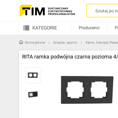
KATEGORIE
Producenci
P
Aparatura elektryczna
Strona główna
Gniazda i łączniki
Ramki, Klawisze, Plakie
Kable i przewody
RITA ramka podwójna czarna pozioma 
Rozdzielnice i obudowy
Elementy prowadzenia kabli
Fotowoltaika
Gniazda i łączniki
Źródła światła
Oprawy oświetleniowe