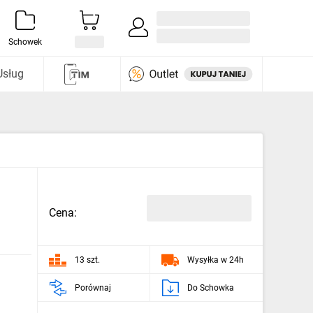
Zaloguj się / Załóż konto
i odkryj
Schowek
Usług
Cena:
13 szt.
Wysyłka w 24h
Porównaj
Do Schowka