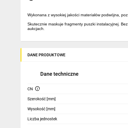
IT, GSM
Wykonana z wysokiej jakości materiałów podwójna, po
Odzież ochronna i BHP
Skutecznie maskuje fragmenty puszki instalacyjnej. Be
Inne
aukcjach.
Budowa i Remont
Wymiary:
Elektronika
Wysokość: 80 mm
DANE PRODUKTOWE
Szerokość: 150 mm
Smart home
Głębokość: 10 mm
Elektromobilność
Dane techniczne
Energetyka wiatrowa
CN
Telewizja naziemna i satelitarna
Szerokość [mm]
Wentylacja i rekuperacja
Wysokość [mm]
Liczba jednostek