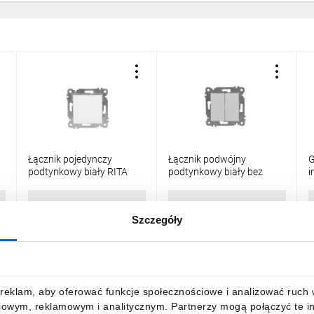
Łącznik pojedynczy
Łącznik podwójny
G
podtynkowy biały RITA
podtynkowy biały bez
i
4/M/22004010201
ramki RITA
p
4/M/22004020201
R
10,21 zł
brutto
10,21 zł
brutto
3
Szczegóły
DO KOSZYKA
DO KOSZYKA
reklam, aby oferować funkcje społecznościowe i analizować ruch w 
iowym, reklamowym i analitycznym. Partnerzy mogą połączyć te i