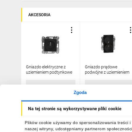
AKCESORIA
Gniazdo elektryczne z
Gniazdo prądowe
uziemieniem podtynkowe
podwójne z uziemieniem
bez ramki
bez ramki czarne
4/M/22006150284
4/M/22002150284
20,26 zł
brutto
22,36 zł
brutto
Zgoda
Na tej stronie są wykorzystywane pliki cookie
DO KOSZYKA
DO KOSZYKA
Plików cookie używamy do spersonalizowania treści i 
naszej witryny, udostępniamy partnerom społecznośc