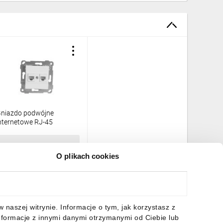
niazdo podwójne
nternetowe RJ-45
odtynkowe bez ramki
ITA 4/M/22001410101
6,01 zł
brutto
O plikach cookies
DO KOSZYKA
naszej witrynie. Informacje o tym, jak korzystasz z
nformacje z innymi danymi otrzymanymi od Ciebie lub