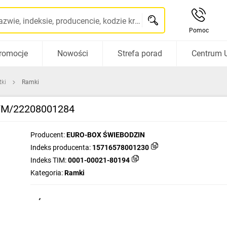
Szukaj po nazwie, indeksie, producencie, kodzie kreskowym...
Pomoc
romocje
Nowości
Strefa porad
Centrum 
tki
Ramki
4/M/22208001284
Producent:
EURO-BOX ŚWIEBODZIN
Indeks producenta:
15716578001230
Indeks TIM:
0001-00021-80194
Kategoria:
Ramki