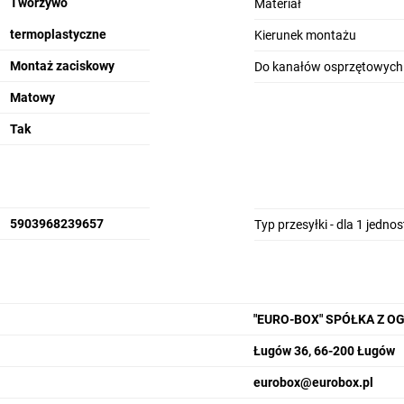
Tworzywo
Materiał
termoplastyczne
Kierunek montażu
Montaż zaciskowy
Do kanałów osprzętowych
Matowy
Tak
5903968239657
Typ przesyłki - dla 1 jedno
"EURO-BOX" SPÓŁKA Z 
Ługów 36, 66-200 Ługów
eurobox@eurobox.pl