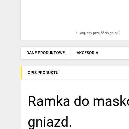
Ochrona odgromowa
Pompy ciepła
Osprzęt łączeniowy
Kliknij, aby przejść do galerii
Ogrzewanie
Elektronarzędzia i mierniki
DANE PRODUKTOWE
AKCESORIA
Domofony i dzwonki
OPIS PRODUKTU
Alarmy, monitoring, komunikacja
Napędy elektryczne
Ramka do masko
Pneumatyka
Dom i ogród
gniazd.
Klimatyzacja