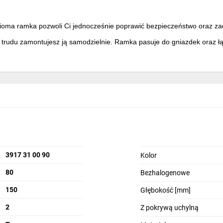
zioma ramka pozwoli Ci jednocześnie poprawić bezpieczeństwo oraz za
z trudu zamontujesz ją samodzielnie. Ramka pasuje do gniazdek oraz łą
3917 31 00 90
Kolor
80
Bezhalogenowe
150
Głębokość [mm]
2
Z pokrywą uchylną