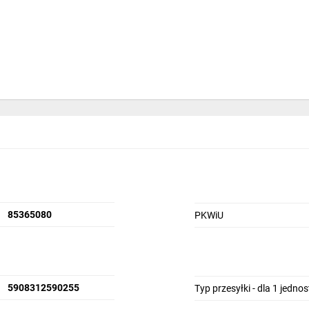
y RT-821B - bez sondy w zes
85365080
PKWiU
5908312590255
Typ przesyłki - dla 1 jedno