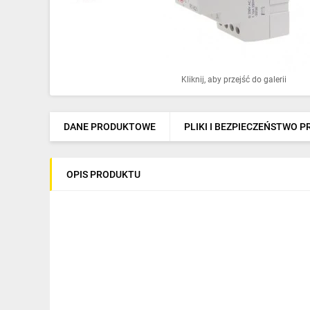
Ochrona odgromowa
Pompy ciepła
Osprzęt łączeniowy
Kliknij, aby przejść do galerii
Ogrzewanie
Elektronarzędzia i mierniki
DANE PRODUKTOWE
PLIKI I BEZPIECZEŃSTWO 
Domofony i dzwonki
OPIS PRODUKTU
Alarmy, monitoring, komunikacja
Napędy elektryczne
Pneumatyka
Dom i ogród
Klimatyzacja