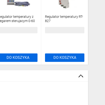
egulator temperatury z
Regulator temperatury RT-
Regulato
egarem sterujacym 0-60
827
811
t.C 1P 16A cyfrowy CRT-
4
52,27 zł
brutto
171,36 zł
brutto
162,20 
DO KOSZYKA
DO KOSZYKA
DO