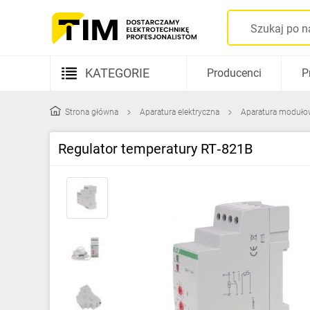
KATEGORIE
Producenci
P
Aparatura elektryczna
Strona główna
Aparatura elektryczna
Aparatura moduło
Kable i przewody
Regulator temperatury RT‑821B
Rozdzielnice i obudowy
Elementy prowadzenia kabli
Fotowoltaika
Gniazda i łączniki
Źródła światła
Oprawy oświetleniowe