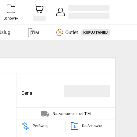
Zaloguj się / Załóż konto
i odkryj
Schowek
Usług
Cena:
Na zamówienie od TIM
Porównaj
Do Schowka