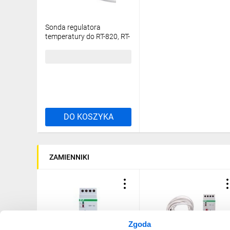
Sonda regulatora
temperatury do RT-820, RT-
821, RT-822 SONDA-RT
49,94 zł
brutto
DO KOSZYKA
ZAMIENNIKI
Zgoda