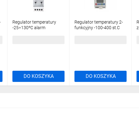
-
Regulator temperatury
Regulator temperatury 2-
R
-25÷130ºC alarm
funkcyjny -100-400 st.C
z
przekroczenia temperatury
16A 1P cyfrowy CRT-05
s
RT-826
0
281,33 zł
brutto
349,32 zł
brutto
3
DO KOSZYKA
DO KOSZYKA