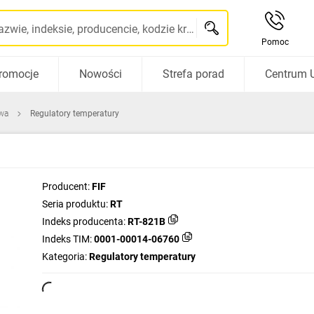
Szukaj po nazwie, indeksie, producencie, kodzie kreskowym...
Pomoc
romocje
Nowości
Strefa porad
Centrum 
wa
Regulatory temperatury
Producent:
FIF
Seria produktu:
RT
Indeks producenta:
RT-821B
Indeks TIM:
0001-00014-06760
Kategoria:
Regulatory temperatury