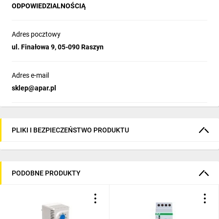
zakres temperatury pracy: 0÷50°C
ODPOWIEDZIALNOŚCIĄ
zakres wilgotności względnej: 0÷90% (bez kondensacji)
obudowa na szynę DIN 35mm
Adres pocztowy
stopień ochrony: IP40 od czoła, IP20 od strony złącz
materiał: poliwęglan, ABS
ul. Finałowa 9, 05-090 Raszyn
Adres e-mail
sklep@apar.pl
PLIKI I BEZPIECZEŃSTWO PRODUKTU
PODOBNE PRODUKTY