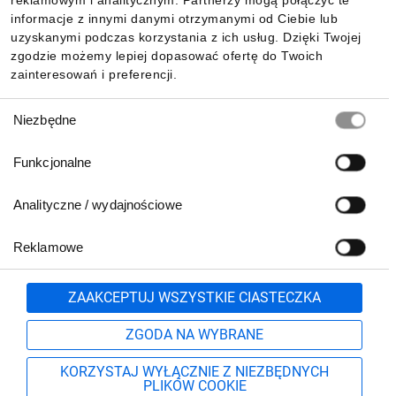
reklamowym i analitycznym. Partnerzy mogą połączyć te
Pobierz naszą aplikację mobilną:
informacje z innymi danymi otrzymanymi od Ciebie lub
uzyskanymi podczas korzystania z ich usług. Dzięki Twojej
zgodzie możemy lepiej dopasować ofertę do Twoich
zainteresowań i preferencji.
Wybór
Niezbędne
zgody
Funkcjonalne
Analityczne / wydajnościowe
Reklamowe
Biuro Obsługi Klienta:
lub
801 500 700
71 37 61 600
Zgłoś
ZAAKCEPTUJ WSZYSTKIE CIASTECZKA
pn.-pt. 8:00-16:00
Formularz kontaktowy
ZGODA NA WYBRANE
KORZYSTAJ WYŁĄCZNIE Z NIEZBĘDNYCH
PLIKÓW COOKIE