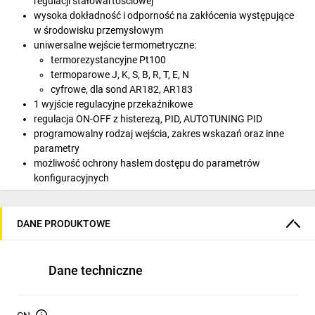
regulacji stałowartościowej
wysoka dokładność i odporność na zakłócenia występujące
w środowisku przemysłowym
uniwersalne wejście termometryczne:
termorezystancyjne Pt100
termoparowe J, K, S, B, R, T, E, N
cyfrowe, dla sond AR182, AR183
1 wyjście regulacyjne przekaźnikowe
regulacja ON-OFF z histerezą, PID, AUTOTUNING PID
programowalny rodzaj wejścia, zakres wskazań oraz inne
parametry
możliwość ochrony hasłem dostępu do parametrów
konfiguracyjnych
możliwość zablokowania zmian wartości zadanych
programowa filtracja cyfrowa
wejście binarne (start/stop regulacji, blokada klawiatury)
DANE PRODUKTOWE
wyświetlacz LED, wysokość cyfr 10mm, regulacja jasności
świecenia
sygnalizacja:
Dane techniczne
wykrytych błędów: komunikaty na wyświetlaczu
aktywności przekaźnika: dioda LED czerwona
dokładność pomiaru: