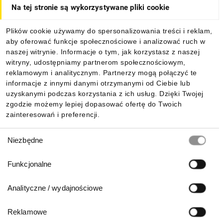
Na tej stronie są wykorzystywane pliki cookie
Dla kupujących
Plików cookie używamy do spersonalizowania treści i reklam,
aby oferować funkcje społecznościowe i analizować ruch w
Informacje
naszej witrynie. Informacje o tym, jak korzystasz z naszej
witryny, udostępniamy partnerom społecznościowym,
reklamowym i analitycznym. Partnerzy mogą połączyć te
Pobierz naszą aplikację mobilną:
informacje z innymi danymi otrzymanymi od Ciebie lub
uzyskanymi podczas korzystania z ich usług. Dzięki Twojej
zgodzie możemy lepiej dopasować ofertę do Twoich
zainteresowań i preferencji.
Wybór
Niezbędne
zgody
Funkcjonalne
Analityczne / wydajnościowe
Reklamowe
Biuro Obsługi Klienta: