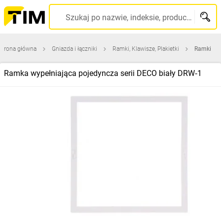
Szukaj po nazwie, indeksie, producencie, kodzie kreskowym...
Strona główna
Gniazda i łączniki
Ramki, Klawisze, Plakietki
Ramki
Ramka wypełniająca pojedyncza serii DECO biały DRW‑1