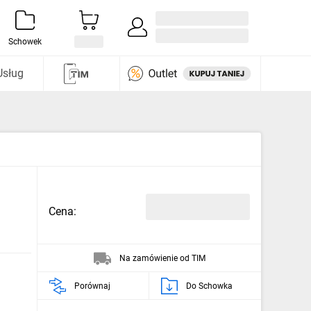
Zaloguj się / Załóż konto
i odkryj
Schowek
Usług
Cena:
Na zamówienie od TIM
Porównaj
Do Schowka