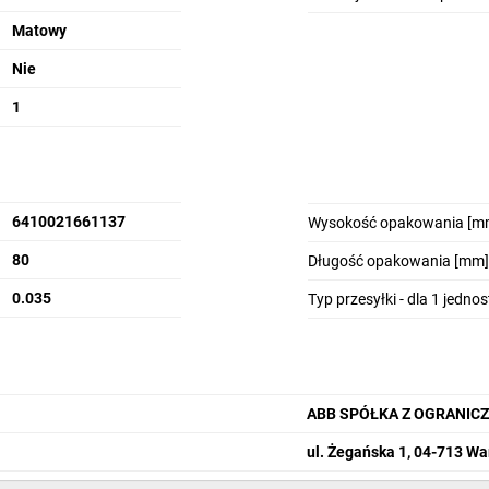
Matowy
Nie
1
6410021661137
Wysokość opakowania [m
80
Długość opakowania [mm]
0.035
Typ przesyłki - dla 1 jedno
ABB SPÓŁKA Z OGRANIC
ul. Żegańska 1, 04-713 W