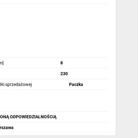
m]
8
230
stki sprzedażowej
Paczka
ZONĄ ODPOWIEDZIALNOŚCIĄ
arszawa