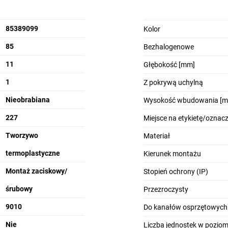
85389099
Kolor
85
Bezhalogenowe
11
Głębokość [mm]
1
Z pokrywą uchylną
Nieobrabiana
Wysokość wbudowania [
227
Miejsce na etykietę/oznac
Tworzywo
Materiał
termoplastyczne
Kierunek montażu
Montaż zaciskowy/
Stopień ochrony (IP)
śrubowy
Przezroczysty
9010
Do kanałów osprzętowych
Nie
Liczba jednostek w poziom