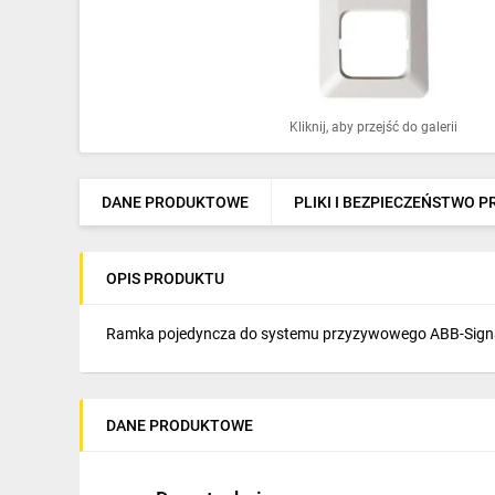
Ochrona odgromowa
Pompy ciepła
Osprzęt łączeniowy
Kliknij, aby przejść do galerii
Ogrzewanie
Elektronarzędzia i mierniki
DANE PRODUKTOWE
PLIKI I BEZPIECZEŃSTWO 
Domofony i dzwonki
OPIS PRODUKTU
Alarmy, monitoring, komunikacja
Napędy elektryczne
Ramka pojedyncza do systemu przyzywowego ABB-Signal. 
Pneumatyka
Dom i ogród
DANE PRODUKTOWE
Klimatyzacja