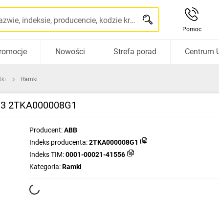
Szukaj po nazwie, indeksie, producencie, kodzie kreskowym...
Pomoc
romocje
Nowości
Strefa porad
Centrum 
tki
Ramki
513 2TKA000008G1
Producent:
ABB
Indeks producenta:
2TKA000008G1
Indeks TIM:
0001-00021-41556
Kategoria:
Ramki