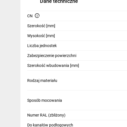
Dane techniczne
IT, GSM
Odzież ochronna i BHP
CN
Szerokość [mm]
Inne
Wysokość [mm]
Budowa i Remont
Liczba jednostek
Elektronika
Zabezpieczenie powierzchni
Smart home
Szerokość wbudowania [mm]
Elektromobilność
Rodzaj materiału
Energetyka wiatrowa
Telewizja naziemna i satelitarna
Sposób mocowania
Wentylacja i rekuperacja
Numer RAL (zbliżony)
Do kanałów podłogowych