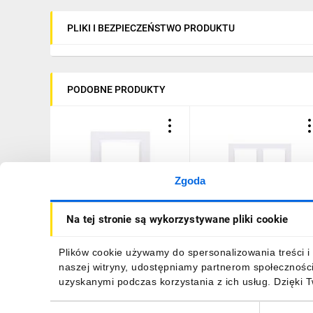
PLIKI I BEZPIECZEŃSTWO PRODUKTU
PODOBNE PRODUKTY
Zgoda
Simon 10 Ramka
Simon 10 Ramka
Na tej stronie są wykorzystywane pliki cookie
pojedyncza biała CR1/11
podwójna biała CR2/11
3,37 zł
brutto
6,69 zł
brutto
Plików cookie używamy do spersonalizowania treści i 
naszej witryny, udostępniamy partnerom społecznośc
uzyskanymi podczas korzystania z ich usług. Dzięki 
Wybór