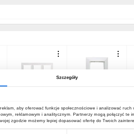
Szczegóły
Simon 10 Ramka potrójna
Simon 54 Premium Ramka
S
biała CR3/11
pojedyncza biała DR1/11
u
c
10,01 zł
brutto
5,10 zł
brutto
8
reklam, aby oferować funkcje społecznościowe i analizować ruch w 
iowym, reklamowym i analitycznym. Partnerzy mogą połączyć te i
Twojej zgodzie możemy lepiej dopasować ofertę do Twoich zaintere