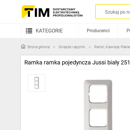
KATEGORIE
Producenci
P
Aparatura elektryczna
Strona główna
Gniazda i łączniki
Ramki, Klawisze, Plakie
Kable i przewody
Ramka ramka pojedyncza Jussi biały 2
Rozdzielnice i obudowy
Elementy prowadzenia kabli
Fotowoltaika
Gniazda i łączniki
Źródła światła
Oprawy oświetleniowe