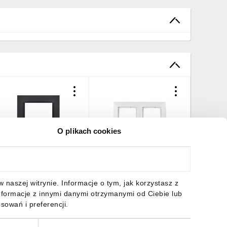
O plikach cookies
imon 10 Ramka 1-krotna -
Simon 54 Premium Ramka
Simon 1
niwersalna poziom i pion
podwójna biała DR2/11
poczwór
zarny mat CR1/49
,99 zł
brutto
8,92 zł
brutto
13,33 z
naszej witrynie. Informacje o tym, jak korzystasz z
nformacje z innymi danymi otrzymanymi od Ciebie lub
sowań i preferencji.