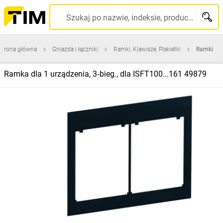
Szukaj po nazwie, indeksie, producencie, kodzie kreskowym...
Strona główna
Gniazda i łączniki
Ramki, Klawisze, Plakietki
Ramki
Ramka dla 1 urządzenia, 3‑bieg., dla ISFT100...161 49879