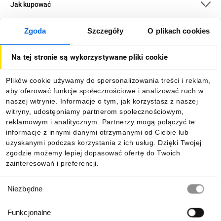
Jak kupować
Zgoda
Szczegóły
O plikach cookies
O firmie
Na tej stronie są wykorzystywane pliki cookie
Dla kupujących
Plików cookie używamy do spersonalizowania treści i reklam,
aby oferować funkcje społecznościowe i analizować ruch w
Informacje
naszej witrynie. Informacje o tym, jak korzystasz z naszej
witryny, udostępniamy partnerom społecznościowym,
reklamowym i analitycznym. Partnerzy mogą połączyć te
Pobierz naszą aplikację mobilną:
informacje z innymi danymi otrzymanymi od Ciebie lub
uzyskanymi podczas korzystania z ich usług. Dzięki Twojej
zgodzie możemy lepiej dopasować ofertę do Twoich
zainteresowań i preferencji.
Wybór
Niezbędne
zgody
Funkcjonalne