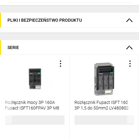
PLIKI I BEZPIECZEŃSTWO PRODUKTU
SERIE
Rozłącznik mocy 3P 160A
Rozłącznik Fupact ISFT 160
Fupact ISFT160FPAV 3P M8
3P 1,5 do 50mm2 LV480802
LV480801
465,03 zł
brutto
453,97 zł
brutto