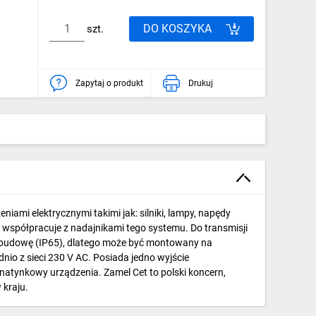
DO KOSZYKA
szt.
Zapytaj o produkt
Drukuj
ami elektrycznymi takimi jak: silniki, lampy, napędy
 współpracuje z nadajnikami tego systemu. Do transmisji
 obudowę (IP65), dlatego może być montowany na
o z sieci 230 V AC. Posiada jedno wyjście
natynkowy urządzenia. Zamel Cet to polski koncern,
 kraju.