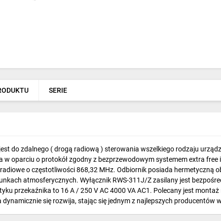
PRODUKTU
SERIE
 do zdalnego ( drogą radiową ) sterowania wszelkiego rodzaju urządzeni
ła w oparciu o protokół zgodny z bezprzewodowym systemem extra free i
 radiowe o częstotliwości 868,32 MHz. Odbiornik posiada hermetyczną
kach atmosferycznych. Wyłącznik RWS-311J/Z zasilany jest bezpośredni
tyku przekaźnika to 16 A / 250 V AC 4000 VA AC1. Polecany jest montaż 
a dynamicznie się rozwija, stając się jednym z najlepszych producentów w