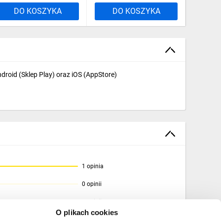
DO KOSZYKA
DO KOSZYKA
DO
roid (Sklep Play) oraz iOS (AppStore)
1 opinia
0 opinii
0 opinii
O plikach cookies
0 opinii