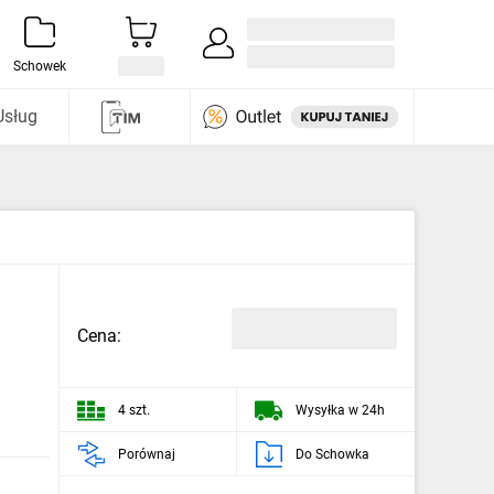
Zaloguj się / Załóż konto
i odkryj
Schowek
Usług
Cena:
4 szt.
Wysyłka w 24h
Porównaj
Do Schowka