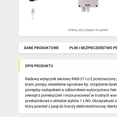
Ochrona odgromowa
Pompy ciepła
Osprzęt łączeniowy
Kliknij, aby przejść do galerii
Ogrzewanie
Elektronarzędzia i mierniki
DANE PRODUKTOWE
PLIKI I BEZPIECZEŃSTWO 
Domofony i dzwonki
OPIS PRODUKTU
Alarmy, monitoring, komunikacja
Napędy elektryczne
Radiowy wyłącznik sieciowy RWS-311J/Z przeznaczony jest
bram, pompy, oświetlenie ogrodowe itp. Urządzenie dzia
Pneumatyka
pomiędzy nadajnikiem a odbiornikiem wykorzystano fale
zewnątrz pomieszczeń i może pracować w trudnych warun
Dom i ogród
przekaźnikowe o układzie styków 1 x NO. Obciążalność s
który powstał z pasji do branży elektrotechnicznej. Mark
Klimatyzacja