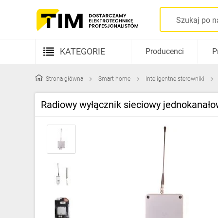
KATEGORIE
Producenci
P
Aparatura elektryczna
Strona główna
Smart home
Inteligentne sterowniki
Kable i przewody
Radiowy wyłącznik sieciowy jednokana
Rozdzielnice i obudowy
Elementy prowadzenia kabli
Fotowoltaika
Gniazda i łączniki
Źródła światła
Oprawy oświetleniowe