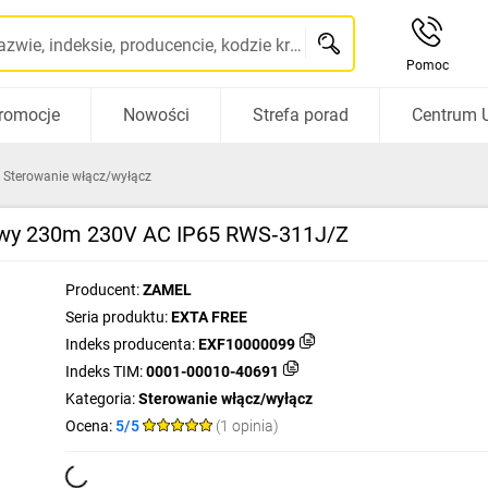
Szukaj po nazwie, indeksie, producencie, kodzie kreskowym...
Pomoc
romocje
Nowości
Strefa porad
Centrum 
Sterowanie włącz/wyłącz
łowy 230m 230V AC IP65 RWS‑311J/Z
Producent:
ZAMEL
Seria produktu:
EXTA FREE
Indeks producenta:
EXF10000099
Indeks TIM:
0001-00010-40691
Kategoria:
Sterowanie włącz/wyłącz
Ocena:
5/5
(1 opinia)