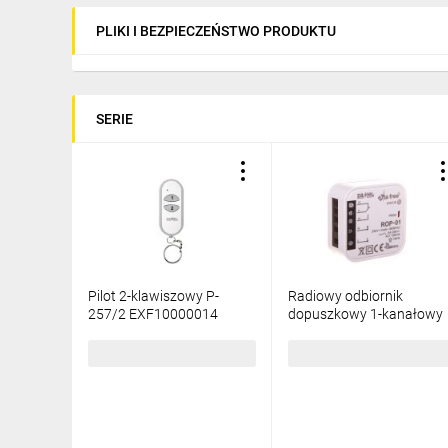
PLIKI I BEZPIECZEŃSTWO PRODUKTU
SERIE
Pilot 2-klawiszowy P-
Radiowy odbiornik
257/2 EXF10000014
dopuszkowy 1-kanałowy
ROP-01 EXF10000047
105,83 zł
brutto
169,26 zł
brutto