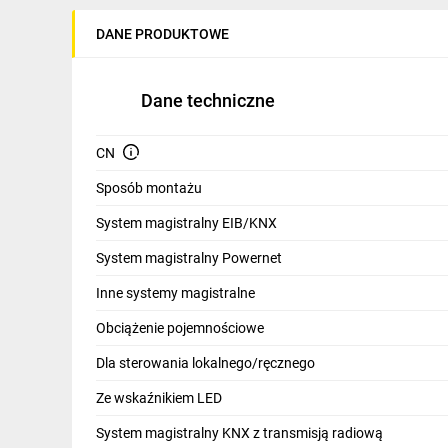
IT, GSM
DANE PRODUKTOWE
Odzież ochronna i BHP
Inne
Dane techniczne
Budowa i Remont
CN
Elektronika
Sposób montażu
Smart home
System magistralny EIB/KNX
Elektromobilność
System magistralny Powernet
Inne systemy magistralne
Energetyka wiatrowa
Obciążenie pojemnościowe
Telewizja naziemna i satelitarna
Dla sterowania lokalnego/ręcznego
Wentylacja i rekuperacja
Ze wskaźnikiem LED
System magistralny KNX z transmisją radiową