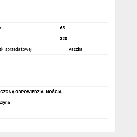
m]
65
320
stki sprzedażowej
Paczka
ICZONĄ ODPOWIEDZIALNOŚCIĄ
zczyna