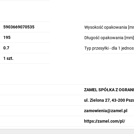
5903669070535
Wysokość opakowania [m
195
Długość opakowania [mm]
0.7
Typ przesyłki - dla 1 jedno
1 szt.
ZAMEL SPÓŁKA Z OGRAN
ul. Zielona 27, 43-200 Ps
zamowienia@zamel.pl
https://zamel.com/pl/