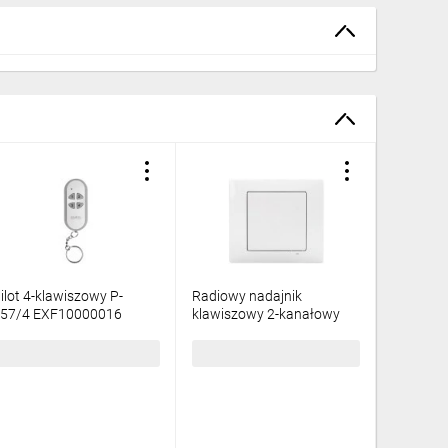
ilot 4-klawiszowy P-
Radiowy nadajnik
Zestaw s
57/4 EXF10000016
klawiszowy 2-kanałowy
bezprze
biały RNK-02/W
uniwersa
EXF10000066
(ROP01+
11,04 zł
brutto
136,43 zł
brutto
267,32 
EXF100