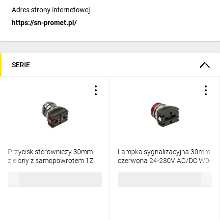
Adres strony internetowej
https://sn-promet.pl/
SERIE
Przycisk sterowniczy 30mm
Lampka sygnalizacyjna 30mm
zielony z samopowrotem 1Z
czerwona 24-230V AC/DC W0-
1R W0-NEF30-K XY Z
LDU1-NEF30LD C
113,01 zł
brutto
109,68 zł
brutto