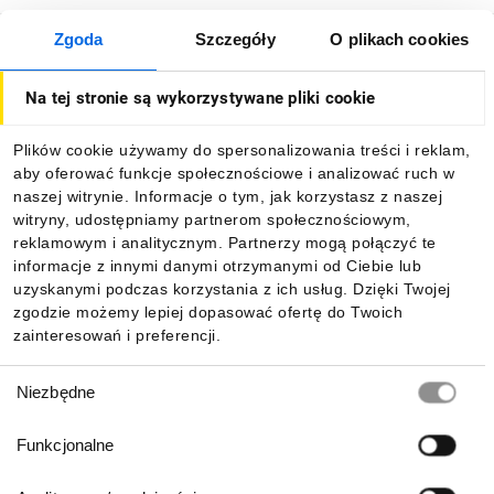
Zgoda
Szczegóły
O plikach cookies
O firmie
Na tej stronie są wykorzystywane pliki cookie
Dla kupujących
Plików cookie używamy do spersonalizowania treści i reklam,
aby oferować funkcje społecznościowe i analizować ruch w
Informacje
naszej witrynie. Informacje o tym, jak korzystasz z naszej
witryny, udostępniamy partnerom społecznościowym,
reklamowym i analitycznym. Partnerzy mogą połączyć te
Pobierz naszą aplikację mobilną:
informacje z innymi danymi otrzymanymi od Ciebie lub
uzyskanymi podczas korzystania z ich usług. Dzięki Twojej
zgodzie możemy lepiej dopasować ofertę do Twoich
zainteresowań i preferencji.
Wybór
Niezbędne
zgody
Funkcjonalne