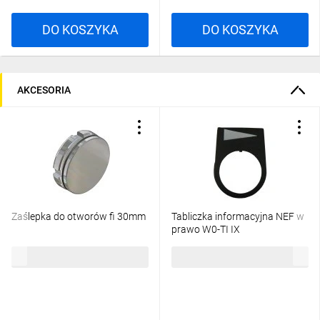
DO KOSZYKA
DO KOSZYKA
AKCESORIA
Zaślepka do otworów fi 30mm
Tabliczka informacyjna NEF w
prawo W0-TI IX
25,69 zł
brutto
4,05 zł
brutto