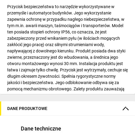
Przycisk bezpieczeństwa to narzędzie wykorzystywane w
przemyśle i automatyce budynków. Jego wykorzystanie
zapewnia ochronę w przypadku nagłego niebezpieczeństwa, w
tym m.in. awarii maszyn, taśmociągów i transporterów. Model
ten posiada stopień ochrony IP56, co oznacza, że jest
zabezpieczony przed wnikaniem pyłu (w ilościach mogących
zakłócić jego pracę) oraz silnymi strumieniami wody,
napływającej z dowolnego kierunku. Produkt posiada dwa styki
zwierne, przeznaczony jest do wbudowania, a średnica jego
otworu montażowego wynosi 30 mm. Instalacja produktu jest
łatwa i zajmuje tylko chwilę. Przycisk jest wytrzymały, cechuje się
długim okresem żywotności. Spełnia rygorystyczne normy
jakości i bezpieczeństwa. Jego odblokowanie odbywa się za
pomocą mechanizmu obrotowego. Zalety produktu zauważają
nawet najbardziej wymagający użytkownicy oraz osoby
odpowiedzialne za bezpieczeństwo w zakładach pracy i
budynkach użyteczności publicznej. Firma PROMET jest jednym
DANE PRODUKTOWE
z czołowych producentów elektrotechniki w kraju.
Dane techniczne