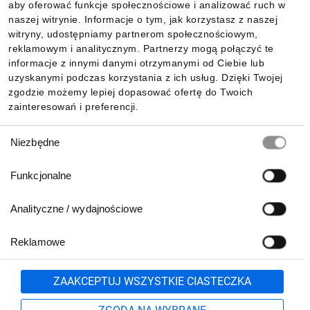
aby oferować funkcje społecznościowe i analizować ruch w
Informacje
naszej witrynie. Informacje o tym, jak korzystasz z naszej
witryny, udostępniamy partnerom społecznościowym,
reklamowym i analitycznym. Partnerzy mogą połączyć te
Pobierz naszą aplikację mobilną:
informacje z innymi danymi otrzymanymi od Ciebie lub
uzyskanymi podczas korzystania z ich usług. Dzięki Twojej
zgodzie możemy lepiej dopasować ofertę do Twoich
zainteresowań i preferencji.
Wybór
Niezbędne
zgody
Funkcjonalne
Analityczne / wydajnościowe
Reklamowe
Biuro Obsługi Klienta:
lub
801 500 700
71 37 61 600
Zgłoś
ZAAKCEPTUJ WSZYSTKIE CIASTECZKA
pn.-pt. 8:00-16:00
Formularz kontaktowy