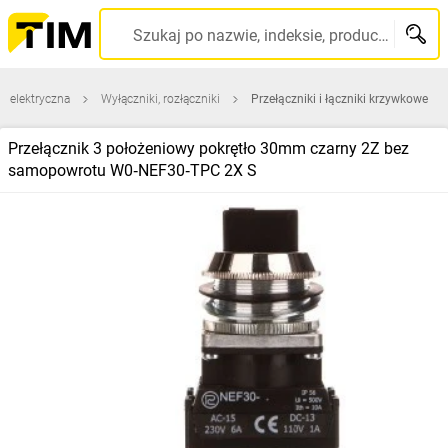
Szukaj po nazwie, indeksie, producencie, kodzie kreskowym...
a elektryczna
Wyłączniki, rozłączniki
Przełączniki i łączniki krzywkowe
Przełącznik 3 położeniowy pokrętło 30mm czarny 2Z bez
samopowrotu W0‑NEF30‑TPC 2X S