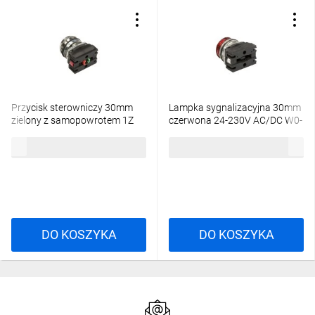
Przycisk sterowniczy 30mm
Lampka sygnalizacyjna 30mm
zielony z samopowrotem 1Z
czerwona 24-230V AC/DC W0-
1R W0-NEF30-K XY Z
LDU1-NEF30LD C
113,01 zł
brutto
109,68 zł
brutto
DO KOSZYKA
DO KOSZYKA