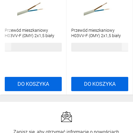
Przewód mieszkaniowy
Przewód mieszkaniowy
H03VV-F (OMY) 2x1,5 biały
H03VV-F (OMY) 2x1,5 biały
/100m/
300/300V /100m/
298,01 zł
brutto
265,58 zł
brutto
DO KOSZYKA
DO KOSZYKA
Zapisz się, aby otrzymać informacje o nowościach,