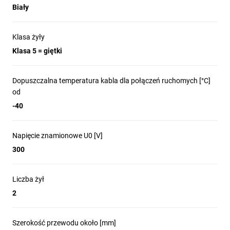
Biały
Klasa żyły
Klasa 5 = giętki
Dopuszczalna temperatura kabla dla połączeń ruchomych [°C]
od
-40
Napięcie znamionowe U0 [V]
300
Liczba żył
2
Szerokość przewodu około [mm]