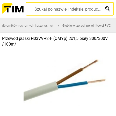
Szukaj po nazwie, indeksie, producencie, kodzie kreskowym...
 odbiorników ruchomych i przenośnych
Giętkie w izolacji polwinitowej PVC
Przewód płaski H03VVH2‑F (OMYp) 2x1,5 biały 300/300V
/100m/