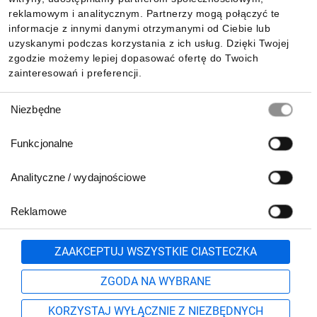
reklamowym i analitycznym. Partnerzy mogą połączyć te
Pobierz naszą aplikację mobilną:
informacje z innymi danymi otrzymanymi od Ciebie lub
uzyskanymi podczas korzystania z ich usług. Dzięki Twojej
zgodzie możemy lepiej dopasować ofertę do Twoich
zainteresowań i preferencji.
Wybór
Niezbędne
zgody
Funkcjonalne
Analityczne / wydajnościowe
Reklamowe
Biuro Obsługi Klienta:
lub
801 500 700
71 37 61 600
Zgłoś
ZAAKCEPTUJ WSZYSTKIE CIASTECZKA
pn.-pt. 8:00-16:00
Formularz kontaktowy
ZGODA NA WYBRANE
KORZYSTAJ WYŁĄCZNIE Z NIEZBĘDNYCH