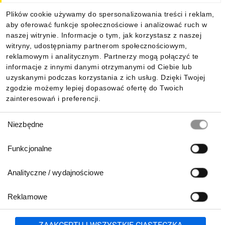
Plików cookie używamy do spersonalizowania treści i reklam,
aby oferować funkcje społecznościowe i analizować ruch w
Informacje
naszej witrynie. Informacje o tym, jak korzystasz z naszej
witryny, udostępniamy partnerom społecznościowym,
reklamowym i analitycznym. Partnerzy mogą połączyć te
Pobierz naszą aplikację mobilną:
informacje z innymi danymi otrzymanymi od Ciebie lub
uzyskanymi podczas korzystania z ich usług. Dzięki Twojej
zgodzie możemy lepiej dopasować ofertę do Twoich
zainteresowań i preferencji.
Wybór
Niezbędne
zgody
Funkcjonalne
Analityczne / wydajnościowe
Reklamowe
Biuro Obsługi Klienta:
lub
801 500 700
71 37 61 600
Zgłoś