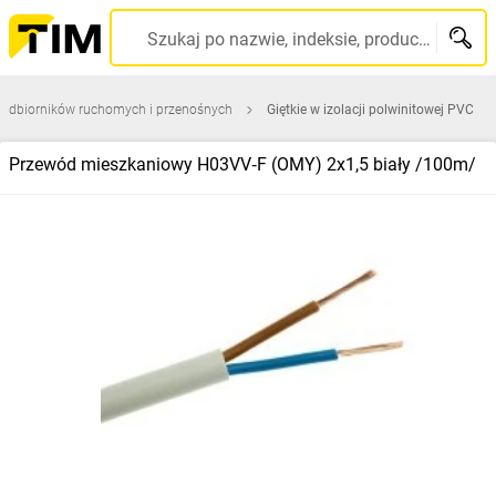
Szukaj po nazwie, indeksie, producencie, kodzie kreskowym...
 odbiorników ruchomych i przenośnych
Giętkie w izolacji polwinitowej PVC
Przewód mieszkaniowy H03VV‑F (OMY) 2x1,5 biały /100m/