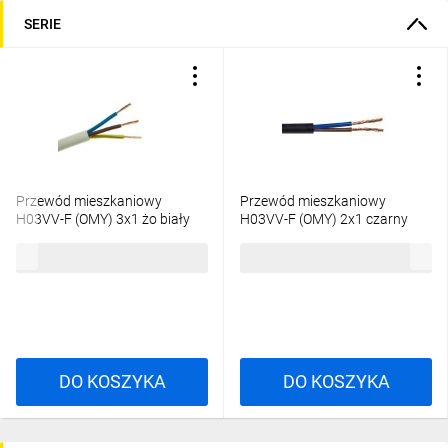
SERIE
Przewód mieszkaniowy
Przewód mieszkaniowy
H03VV-F (OMY) 3x1 żo biały
H03VV-F (OMY) 2x1 czarny
/100m/
300/300V /100m/
401,80 zł
brutto
311,05 zł
brutto
DO KOSZYKA
DO KOSZYKA