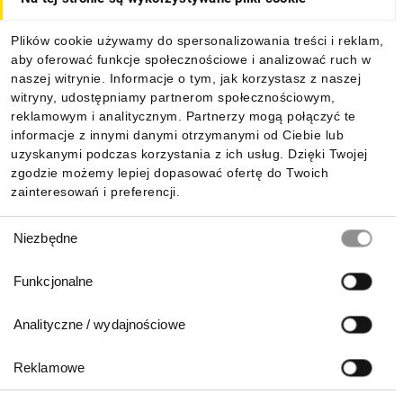
Dla kupujących
Plików cookie używamy do spersonalizowania treści i reklam,
aby oferować funkcje społecznościowe i analizować ruch w
Informacje
naszej witrynie. Informacje o tym, jak korzystasz z naszej
witryny, udostępniamy partnerom społecznościowym,
reklamowym i analitycznym. Partnerzy mogą połączyć te
Pobierz naszą aplikację mobilną:
informacje z innymi danymi otrzymanymi od Ciebie lub
uzyskanymi podczas korzystania z ich usług. Dzięki Twojej
zgodzie możemy lepiej dopasować ofertę do Twoich
zainteresowań i preferencji.
Wybór
Niezbędne
zgody
Funkcjonalne
Analityczne / wydajnościowe
Reklamowe
Biuro Obsługi Klienta: