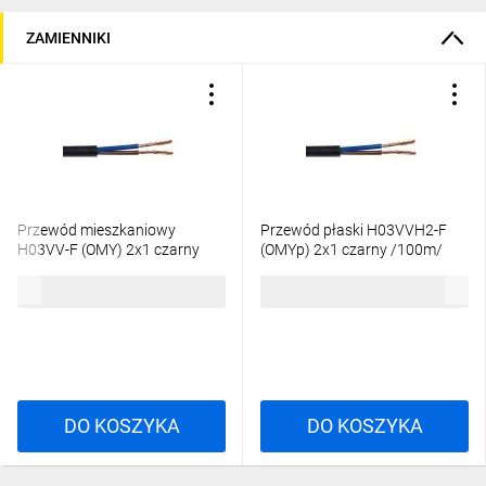
ZAMIENNIKI
Przewód mieszkaniowy
Przewód płaski H03VVH2-F
H03VV-F (OMY) 2x1 czarny
(OMYp) 2x1 czarny /100m/
/100m/
202,41 zł
brutto
197,16 zł
brutto
DO KOSZYKA
DO KOSZYKA