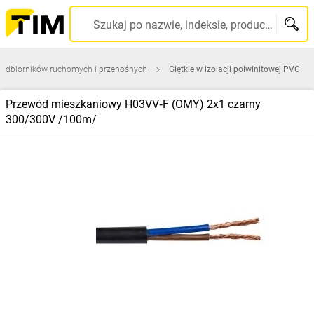
Szukaj po nazwie, indeksie, producencie, kodzie kreskowym...
 odbiorników ruchomych i przenośnych
Giętkie w izolacji polwinitowej PVC
Przewód mieszkaniowy H03VV‑F (OMY) 2x1 czarny
300/300V /100m/