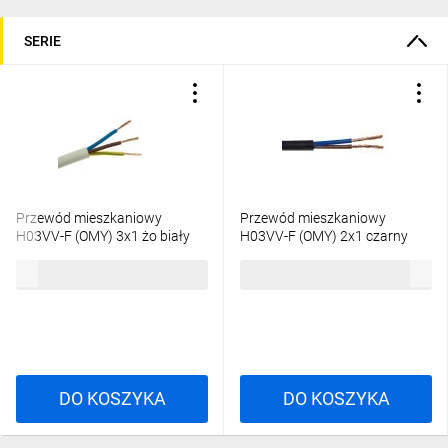
SERIE
Przewód mieszkaniowy
Przewód mieszkaniowy
H03VV-F (OMY) 3x1 żo biały
H03VV-F (OMY) 2x1 czarny
/100m/
300/300V /100m/
401,80 zł
brutto
311,05 zł
brutto
DO KOSZYKA
DO KOSZYKA