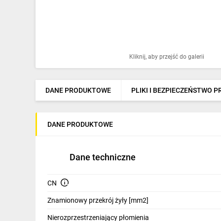
Ochrona odgromowa
Pompy ciepła
Osprzęt łączeniowy
Kliknij, aby przejść do galerii
Ogrzewanie
Elektronarzędzia i mierniki
DANE PRODUKTOWE
PLIKI I BEZPIECZEŃSTWO 
Domofony i dzwonki
DANE PRODUKTOWE
Alarmy, monitoring, komunikacja
Napędy elektryczne
Dane techniczne
Pneumatyka
CN
Dom i ogród
Znamionowy przekrój żyły [mm2]
Klimatyzacja
Nierozprzestrzeniający płomienia