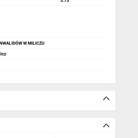
3.75
INWALIDÓW W MILICZU
licz