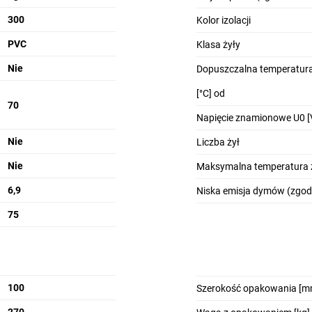
300
Kolor izolacji
PVC
Klasa żyły
Nie
Dopuszczalna temperatura
[°C] od
70
Napięcie znamionowe U0 [
Nie
Liczba żył
Nie
Maksymalna temperatura ż
6,9
Niska emisja dymów (zgod
75
100
Szerokość opakowania [m