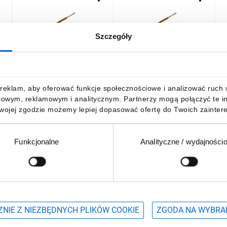
Szczegóły
Przewód mieszkaniowy
Przewód płaski H03VVH2-
P
ły
H03VV-F (OMY) 2x1,5 biały
F (OMYp) 2x1,5 biały
H
/100m/
/100m/
3
292,86 zł
brutto
265,72 zł
brutto
1
reklam, aby oferować funkcje społecznościowe i analizować ruch w 
iowym, reklamowym i analitycznym. Partnerzy mogą połączyć te i
Twojej zgodzie możemy lepiej dopasować ofertę do Twoich zaintere
Funkcjonalne
Analityczne / wydajności
DO KOSZYKA
DO KOSZYKA
Podaj adres e-mail
wościach, promocjach i wyprzedażach
NIE Z NIEZBĘDNYCH PLIKÓW COOKIE
ZGODA NA WYBRA