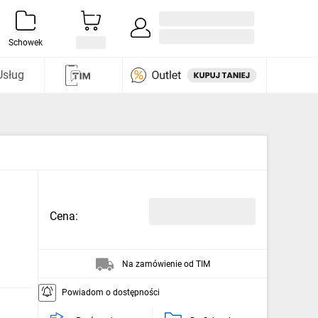
Zaloguj się / Załóż konto
i odkryj
Schowek
Usług
Cena:
Na zamówienie od TIM
Powiadom o dostępności