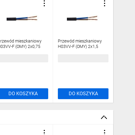
rzewód mieszkaniowy
Przewód mieszkaniowy
Przewód
03VV-F (OMY) 2x0,75
H03VV-F (OMY) 2x1,5
H03VV-F 
zarny 300/300V /25m/
czarny 300/300V /50m/
biały /2
5,80 zł
brutto
213,66 zł
brutto
71,25 z
DO KOSZYKA
DO KOSZYKA
DO