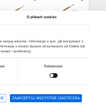
O plikach cookies
rzewód mieszkaniowy
Przewód płaski H03VVH2-
Przewód
03VV-F (OMY) 2x1,5 biały
F (OMYp) 2x1,5 biały
H03VV-F 
00/300V /50m/
/100m/
300/300
58,27 zł
brutto
383,94 zł
brutto
288,67 
naszej witrynie. Informacje o tym, jak korzystasz z
nformacje z innymi danymi otrzymanymi od Ciebie lub
sowań i preferencji.
owe
Reklamowe
DO KOSZYKA
DO KOSZYKA
DO
Zgłoś
ZAPISZ SIĘ
NE
ZAAKCEPTUJ WSZYSTKIE CIASTECZKA