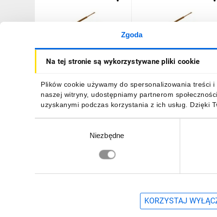
Zgoda
Przewód mieszkaniowy
Przewód mieszkaniowy
Na tej stronie są wykorzystywane pliki cookie
H03VV-F (OMY) 2x1,5 biały
H03VV-F (OMY) 2x1,5 bia
/100m/
300/300V /100m/
298,01 zł
brutto
265,58 zł
brutto
Plików cookie używamy do spersonalizowania treści i 
naszej witryny, udostępniamy partnerom społecznośc
uzyskanymi podczas korzystania z ich usług. Dzięki 
Wybór
Niezbędne
zgody
DO KOSZYKA
DO KOSZYKA
Zapisz się, aby otrzymać informacje o no
KORZYSTAJ WYŁĄCZ