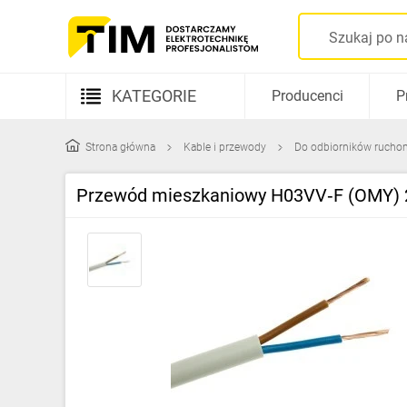
KATEGORIE
Producenci
P
Aparatura elektryczna
Strona główna
Kable i przewody
Do odbiorników rucho
Kable i przewody
Przewód mieszkaniowy H03VV‑F (OMY) 2
Rozdzielnice i obudowy
Elementy prowadzenia kabli
Fotowoltaika
Gniazda i łączniki
Źródła światła
Oprawy oświetleniowe