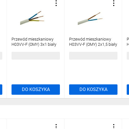
Przewód mieszkaniowy
Przewód mieszkaniowy
P
H03VV-F (OMY) 3x1 biały
H03VV-F (OMY) 2x1,5 biały
H
/100m/
300/300V /25m/
c
401,80 zł
brutto
106,83 zł
brutto
7
DO KOSZYKA
DO KOSZYKA