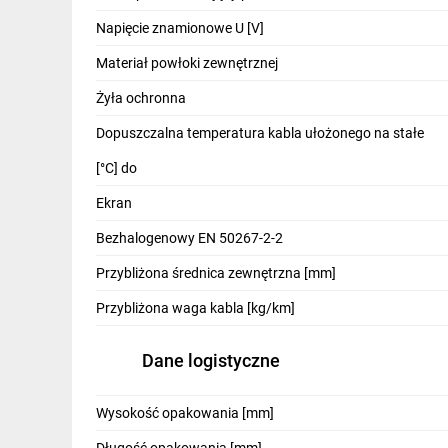
IT, GSM
Napięcie znamionowe U [V]
Odzież ochronna i BHP
Materiał powłoki zewnętrznej
Inne
Żyła ochronna
Dopuszczalna temperatura kabla ułożonego na stałe
Budowa i Remont
[°C] do
Elektronika
Ekran
Smart home
Bezhalogenowy EN 50267-2-2
Elektromobilność
Przybliżona średnica zewnętrzna [mm]
Energetyka wiatrowa
Przybliżona waga kabla [kg/km]
Telewizja naziemna i satelitarna
Dane logistyczne
Wentylacja i rekuperacja
Wysokość opakowania [mm]