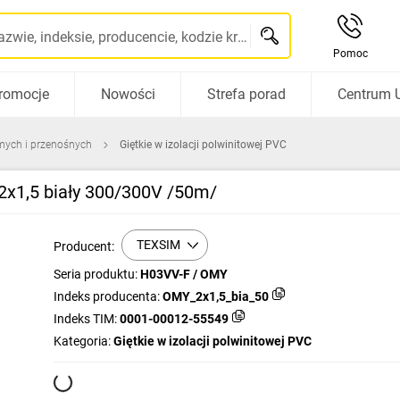
Szukaj po nazwie, indeksie, producencie, kodzie kreskowym...
Pomoc
romocje
Nowości
Strefa porad
Centrum 
mych i przenośnych
Giętkie w izolacji polwinitowej PVC
x1,5 biały 300/300V /50m/
TEXSIM
Producent:
Seria produktu:
H03VV-F / OMY
Indeks producenta:
OMY_2x1,5_bia_50
Indeks TIM:
0001-00012-55549
Kategoria:
Giętkie w izolacji polwinitowej PVC