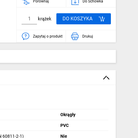
Porównaj
Do Schowka
DO KOSZYKA
krążek
Zapytaj o produkt
Drukuj
Okrągły
PVC
N 60811-2-1)
Nie