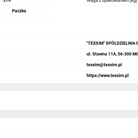
270
Waga z opakowaniem [kg]
Paczka
"TEXSIM" SPÓŁDZIELNIA 
ul. Stawna 11A, 56-300 Mi
texsim@texsim.pl
https://www.texsim.pl