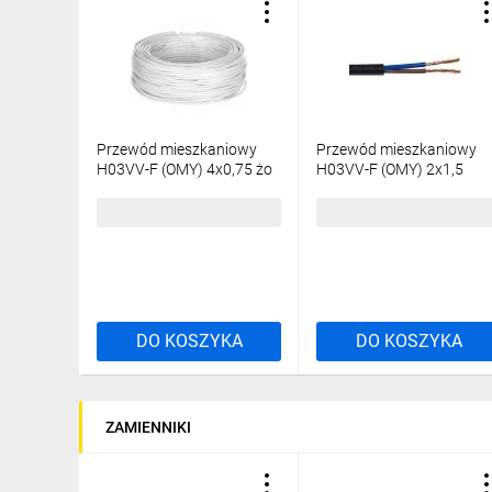
Przewód mieszkaniowy
Przewód mieszkaniowy
H03VV-F (OMY) 4x0,75 żo
H03VV-F (OMY) 2x1,5
biały /50m/
czarny 300/300V /25m/
204,36 zł
brutto
106,83 zł
brutto
DO KOSZYKA
DO KOSZYKA
ZAMIENNIKI