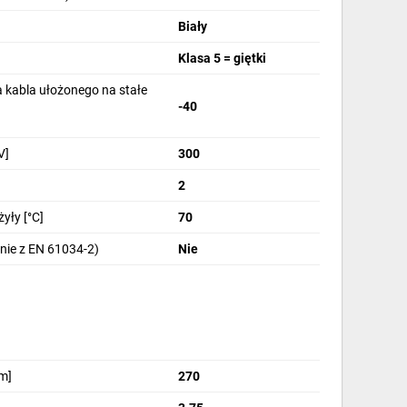
Biały
Klasa 5 = giętki
 kabla ułożonego na stałe
-40
V]
300
2
yły [°C]
70
nie z EN 61034-2)
Nie
m]
270