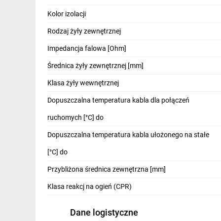
IT, GSM
Kolor izolacji
Odzież ochronna i BHP
Rodzaj żyły zewnętrznej
Inne
Impedancja falowa [Ohm]
Średnica żyły zewnętrznej [mm]
Budowa i Remont
Klasa żyły wewnętrznej
Elektronika
Dopuszczalna temperatura kabla dla połączeń
Smart home
ruchomych [°C] do
Elektromobilność
Dopuszczalna temperatura kabla ułożonego na stałe
Energetyka wiatrowa
[°C] do
Telewizja naziemna i satelitarna
Przybliżona średnica zewnętrzna [mm]
Wentylacja i rekuperacja
Klasa reakcj na ogień (CPR)
Dane logistyczne