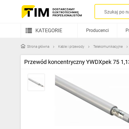
KATEGORIE
Producenci
P
Aparatura elektryczna
Strona główna
Kable i przewody
Telekomunikacyjne
Kable i przewody
Przewód koncentryczny YWDXpek 75 1,13
Rozdzielnice i obudowy
Elementy prowadzenia kabli
Fotowoltaika
Gniazda i łączniki
Źródła światła
Oprawy oświetleniowe