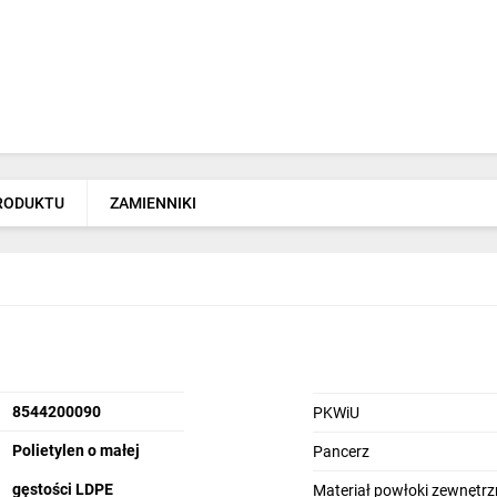
PRODUKTU
ZAMIENNIKI
8544200090
PKWiU
Polietylen o małej
Pancerz
gęstości LDPE
Materiał powłoki zewnętrz