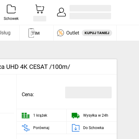
Zaloguj się / Załóż konto
i odkryj
Schowek
Usług
 Eca UHD 4K CESAT /100m/
Cena:
1 krążek
Wysyłka w 24h
Porównaj
Do Schowka