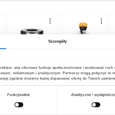
Szczegóły
Kabel koncentryczny 3C2V
Kabel antenowy RG6 20m
K
X
100m Montis MT106-100
LIBOX PCC20
C
czarny
/
57,11 zł
brutto
15,41 zł
brutto
2
reklam, aby oferować funkcje społecznościowe i analizować ruch w 
iowym, reklamowym i analitycznym. Partnerzy mogą połączyć te i
Twojej zgodzie możemy lepiej dopasować ofertę do Twoich zaintere
Funkcjonalne
Analityczne / wydajności
DO KOSZYKA
DO KOSZYKA