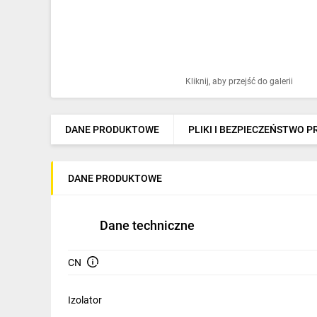
Ochrona odgromowa
Pompy ciepła
Osprzęt łączeniowy
Kliknij, aby przejść do galerii
Ogrzewanie
Elektronarzędzia i mierniki
DANE PRODUKTOWE
PLIKI I BEZPIECZEŃSTWO 
Domofony i dzwonki
DANE PRODUKTOWE
Alarmy, monitoring, komunikacja
Napędy elektryczne
Dane techniczne
Pneumatyka
CN
Dom i ogród
Klimatyzacja
Izolator