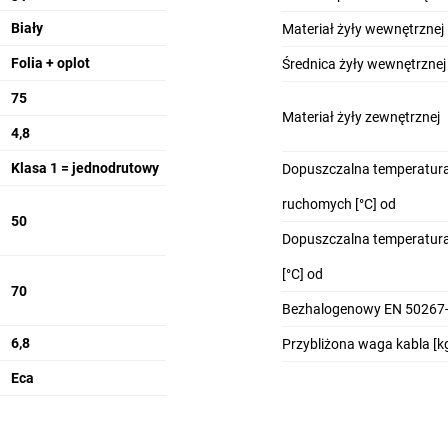
Biały
Materiał żyły wewnętrznej
Folia + oplot
Średnica żyły wewnętrznej
75
Materiał żyły zewnętrznej
4,8
Klasa 1 = jednodrutowy
Dopuszczalna temperatura
ruchomych [°C] od
50
Dopuszczalna temperatura
[°C] od
70
Bezhalogenowy EN 50267-
6,8
Przybliżona waga kabla [k
Eca