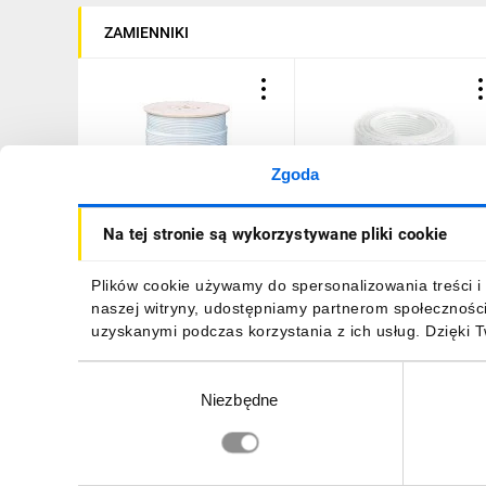
ZAMIENNIKI
Zgoda
Kabel antenowy RG6
Kabel antenowy
Na tej stronie są wykorzystywane pliki cookie
500m szpula LIBOX
RG6U/50m CCS100 LIBO
CCS100
359,47 zł
brutto
36,77 zł
brutto
Plików cookie używamy do spersonalizowania treści i 
naszej witryny, udostępniamy partnerom społecznośc
uzyskanymi podczas korzystania z ich usług. Dzięki 
Wybór
Niezbędne
zgody
DO KOSZYKA
DO KOSZYKA