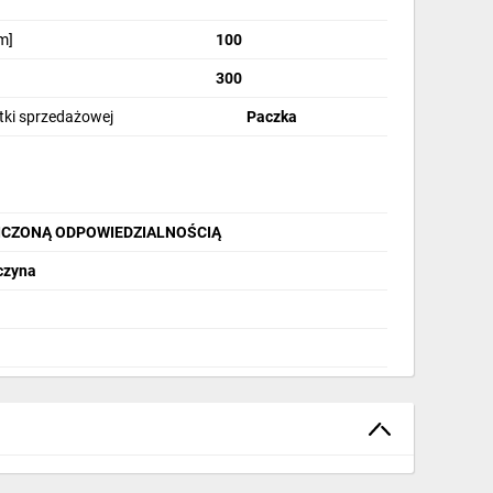
m]
100
300
stki sprzedażowej
Paczka
ICZONĄ ODPOWIEDZIALNOŚCIĄ
zczyna