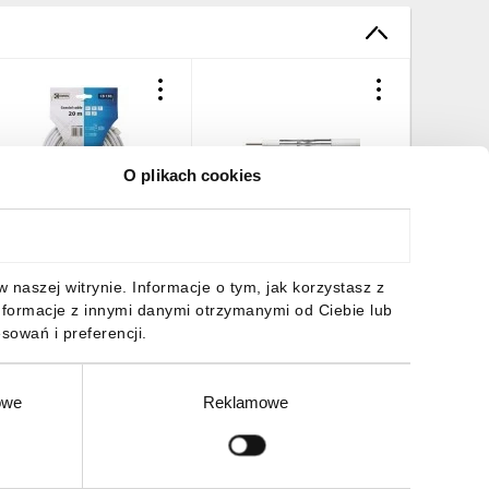
O plikach cookies
abel koncentryczny
Kabel koncentryczny
Kabel ko
B130 1,02/4,8 S5376
CB113 1,13/4,8 S5262
CB21D 1,
20m/
/250m/
/100m/
2,26 zł
brutto
759,65 zł
brutto
234,96 
naszej witrynie. Informacje o tym, jak korzystasz z
nformacje z innymi danymi otrzymanymi od Ciebie lub
sowań i preferencji.
owe
Reklamowe
DO KOSZYKA
DO KOSZYKA
DO