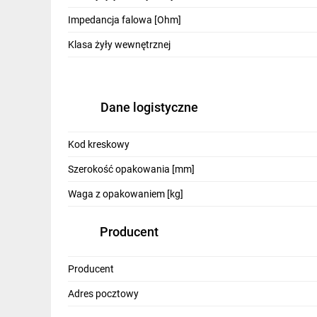
IT, GSM
Impedancja falowa [Ohm]
Odzież ochronna i BHP
Klasa żyły wewnętrznej
Inne
Budowa i Remont
Dane logistyczne
Elektronika
Kod kreskowy
Smart home
Szerokość opakowania [mm]
Elektromobilność
Waga z opakowaniem [kg]
Energetyka wiatrowa
Producent
Telewizja naziemna i satelitarna
Wentylacja i rekuperacja
Producent
Adres pocztowy