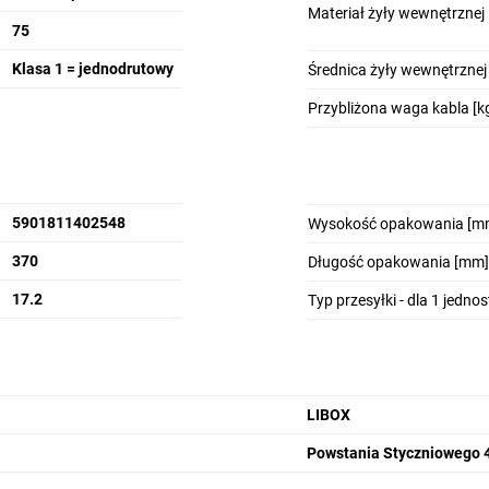
Materiał żyły wewnętrznej
75
Klasa 1 = jednodrutowy
Średnica żyły wewnętrznej
Przybliżona waga kabla [k
5901811402548
Wysokość opakowania [m
370
Długość opakowania [mm]
17.2
Typ przesyłki - dla 1 jedno
LIBOX
Powstania Styczniowego 4,