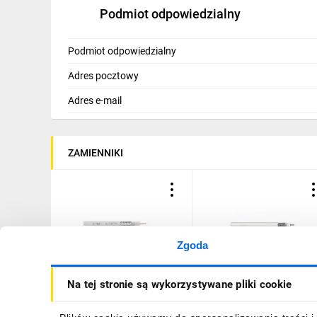
Podmiot odpowiedzialny
Podmiot odpowiedzialny
Adres pocztowy
Adres e-mail
ZAMIENNIKI
Zgoda
Przewód koncentryczny
Przewód koncentryczny
Na tej stronie są wykorzystywane pliki cookie
BiT SAT 757 1,05/5 biały
RG6 75 Ohm PN-EN
LF0500 klasa Eca /100m/
50117-2-4 Klasa A biały
PVC /100m/