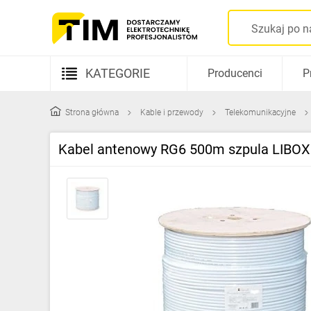
KATEGORIE
Producenci
P
Aparatura elektryczna
Strona główna
Kable i przewody
Telekomunikacyjne
Kable i przewody
Kabel antenowy RG6 500m szpula LIBO
Rozdzielnice i obudowy
Elementy prowadzenia kabli
Fotowoltaika
Gniazda i łączniki
Źródła światła
Oprawy oświetleniowe