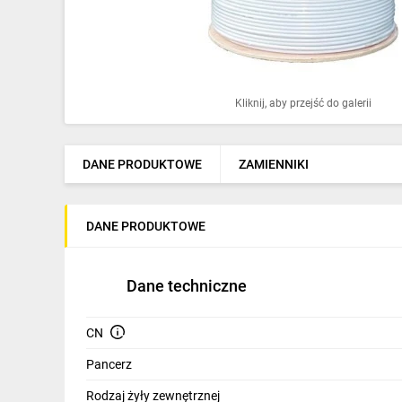
Ochrona odgromowa
Pompy ciepła
Osprzęt łączeniowy
Kliknij, aby przejść do galerii
Ogrzewanie
Elektronarzędzia i mierniki
DANE PRODUKTOWE
ZAMIENNIKI
Domofony i dzwonki
DANE PRODUKTOWE
Alarmy, monitoring, komunikacja
Napędy elektryczne
Dane techniczne
Pneumatyka
CN
Dom i ogród
Pancerz
Klimatyzacja
Rodzaj żyły zewnętrznej