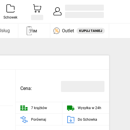
Zaloguj się / Załóż konto
i odkryj
Schowek
Usług
Cena:
7 krążków
Wysyłka w 24h
Porównaj
Do Schowka