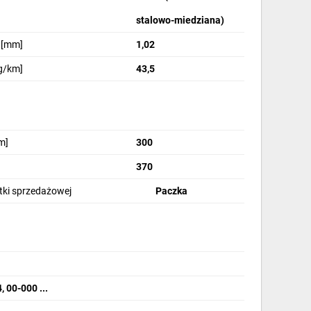
stalowo-miedziana)
 [mm]
1,02
g/km]
43,5
m]
300
370
stki sprzedażowej
Paczka
 00-000 ...