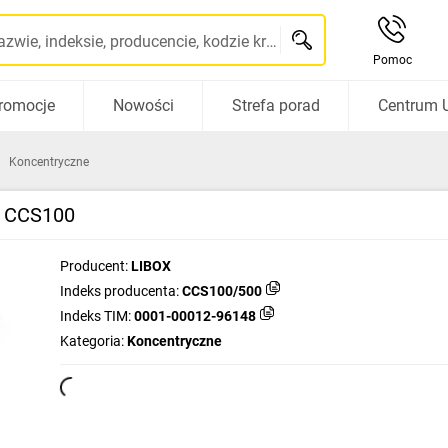
Szukaj po nazwie, indeksie, producencie, kodzie kreskowym...
Pomoc
romocje
Nowości
Strefa porad
Centrum 
Koncentryczne
X CCS100
Producent:
LIBOX
Indeks producenta:
CCS100/500
Indeks TIM:
0001-00012-96148
Kategoria:
Koncentryczne