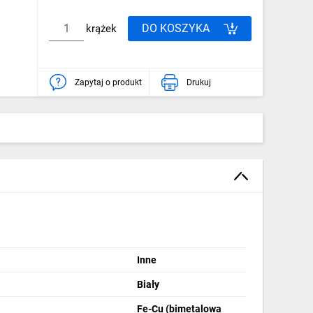
DO KOSZYKA
krążek
Zapytaj o produkt
Drukuj
Inne
Biały
Fe-Cu (bimetalowa