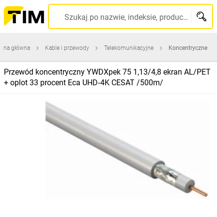
Szukaj po nazwie, indeksie, producencie, kodzie kreskowym...
rona główna
Kable i przewody
Telekomunikacyjne
Koncentryczne
Przewód koncentryczny YWDXpek 75 1,13/4,8 ekran AL/PET
+ oplot 33 procent Eca UHD‑4K CESAT /500m/