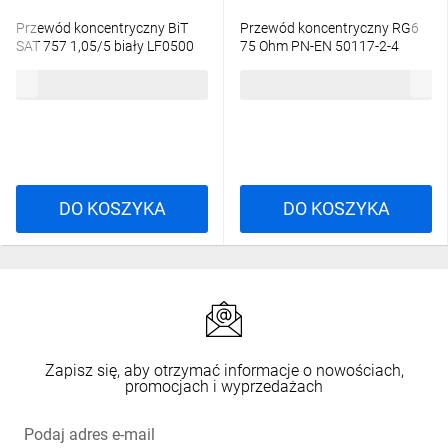
Przewód koncentryczny BiT
Przewód koncentryczny RG6
SAT 757 1,05/5 biały LF0500
75 Ohm PN-EN 50117-2-4
klasa Eca /100m/
Klasa A biały PVC /100m/
253,46 zł
brutto
175,40 zł
brutto
DO KOSZYKA
DO KOSZYKA
Zapisz się, aby otrzymać informacje o nowościach,
promocjach i wyprzedażach
Podaj adres e-mail