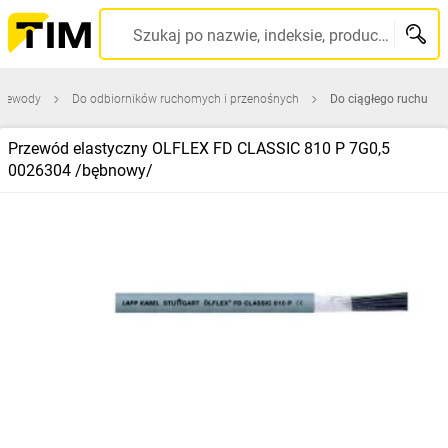
Szukaj po nazwie, indeksie, producencie, kodzie kreskowym...
przewody
Do odbiorników ruchomych i przenośnych
Do ciągłego ruchu
Przewód elastyczny OLFLEX FD CLASSIC 810 P 7G0,5
0026304 /bębnowy/