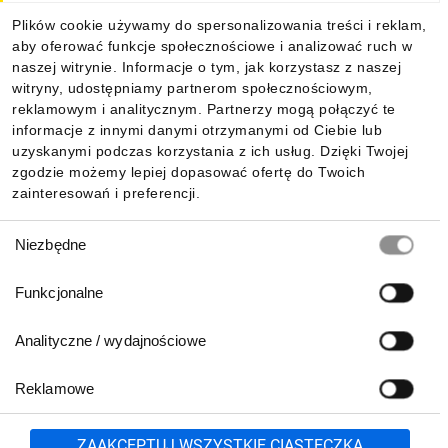
Plików cookie używamy do spersonalizowania treści i reklam,
aby oferować funkcje społecznościowe i analizować ruch w
Informacje
naszej witrynie. Informacje o tym, jak korzystasz z naszej
witryny, udostępniamy partnerom społecznościowym,
reklamowym i analitycznym. Partnerzy mogą połączyć te
Pobierz naszą aplikację mobilną:
informacje z innymi danymi otrzymanymi od Ciebie lub
uzyskanymi podczas korzystania z ich usług. Dzięki Twojej
zgodzie możemy lepiej dopasować ofertę do Twoich
zainteresowań i preferencji.
Wybór
Niezbędne
zgody
Funkcjonalne
Analityczne / wydajnościowe
Reklamowe
Biuro Obsługi Klienta:
lub
801 500 700
71 37 61 600
Zgłoś
ZAAKCEPTUJ WSZYSTKIE CIASTECZKA