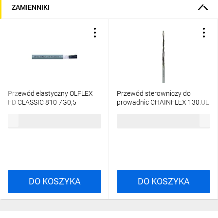
ZAMIENNIKI
Przewód elastyczny OLFLEX
Przewód sterowniczy do
FD CLASSIC 810 7G0,5
prowadnic CHAINFLEX 130.UL
0026104 /bębnowy/
7G0,5 CF130.05.07.UL
8,71 zł
brutto
10,11 zł
brutto
/bębnowy/
DO KOSZYKA
DO KOSZYKA