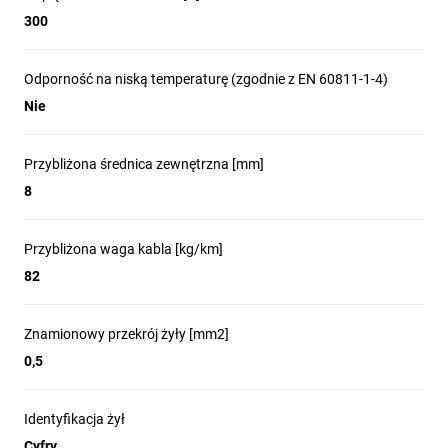
300
Odporność na niską temperaturę (zgodnie z EN 60811-1-4)
Nie
Przybliżona średnica zewnętrzna [mm]
8
Przybliżona waga kabla [kg/km]
82
Znamionowy przekrój żyły [mm2]
0,5
Identyfikacja żył
Cyfry