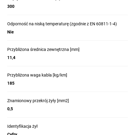
300
Odporność na niską temperaturę (zgodnie z EN 60811-1-4)
Nie
Przybliżona średnica zewnętrzna [mm]
11,4
Przybliżona waga kabla [kg/km]
185
Znamionowy przekrój żyły [mm2]
0,5
Identyfikacja żył
Cyfry