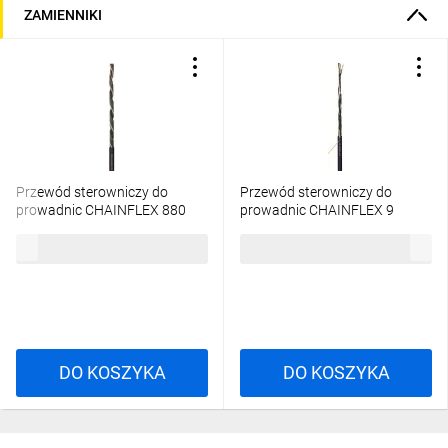
ZAMIENNIKI
Przewód sterowniczy do
Przewód sterowniczy do
prowadnic CHAINFLEX 880
prowadnic CHAINFLEX 9
18G0,5 CF880.05.18
18x0,5 CF9.05.18 /bębnowy/
19,54 zł
brutto
94,11 zł
brutto
/bębnowy/
DO KOSZYKA
DO KOSZYKA