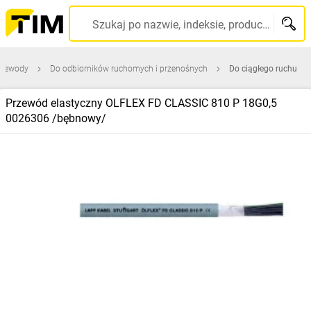
Szukaj po nazwie, indeksie, producencie, kodzie kreskowym...
przewody
Do odbiorników ruchomych i przenośnych
Do ciągłego ruchu
Przewód elastyczny OLFLEX FD CLASSIC 810 P 18G0,5
0026306 /bębnowy/