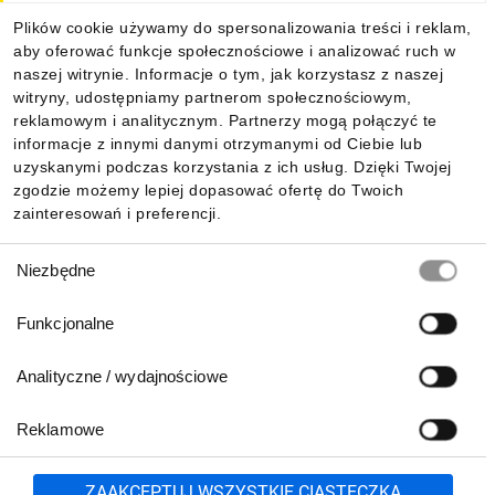
Plików cookie używamy do spersonalizowania treści i reklam,
aby oferować funkcje społecznościowe i analizować ruch w
Informacje
naszej witrynie. Informacje o tym, jak korzystasz z naszej
witryny, udostępniamy partnerom społecznościowym,
reklamowym i analitycznym. Partnerzy mogą połączyć te
Pobierz naszą aplikację mobilną:
informacje z innymi danymi otrzymanymi od Ciebie lub
uzyskanymi podczas korzystania z ich usług. Dzięki Twojej
zgodzie możemy lepiej dopasować ofertę do Twoich
zainteresowań i preferencji.
Wybór
Niezbędne
zgody
Funkcjonalne
Analityczne / wydajnościowe
Reklamowe
Biuro Obsługi Klienta:
lub
801 500 700
71 37 61 600
Zgłoś
ZAAKCEPTUJ WSZYSTKIE CIASTECZKA