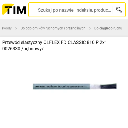
Szukaj po nazwie, indeksie, producencie, kodzie kreskowym...
przewody
Do odbiorników ruchomych i przenośnych
Do ciągłego ruchu
Przewód elastyczny OLFLEX FD CLASSIC 810 P 2x1
0026330 /bębnowy/