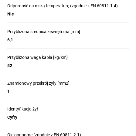
Odporność na niską temperaturę (zgodnie z EN 60811-1-4)
Nie
Przybliżona średnica zewnętrzna [mm]
6,1
Przybliżona waga kabla [kg/km]
52
Znamionowy przekrój żyły [mm2]
1
Identyfikacja żył
Cyfry
Olejoodporne (zgodnie z EN 60811-2-1)