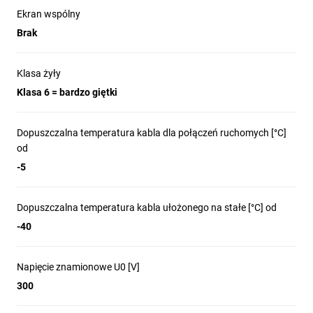
Ekran wspólny
Brak
Zastosowanie produktu
Klasa żyły
Klasa 6 = bardzo giętki
Łańcuchy energetyczne i kable napędzane w elementach
ruchomych maszyn.
Połączenia elastyczne w inżynierii mechanicznej i
Dopuszczalna temperatura kabla dla połączeń ruchomych [°C]
automatyce przemysłowej.
od
Obwody pomiarowe, kontrolno?sterujące i regulacyjne
-5
wymagające bardzo giętkiego kabla.
Instalacje w suchych, wilgotnych i mokrych miejscach przy
Dopuszczalna temperatura kabla ułożonego na stałe [°C] od
średnich obciążeniach mechanicznych; niezalecany do
-40
bezpośredniego kontaktu z olejami mineralnymi.
Napięcie znamionowe U0 [V]
300