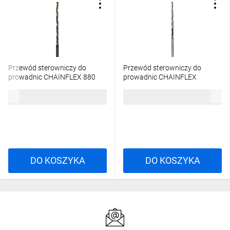
Przewód sterowniczy do
Przewód sterowniczy do
prowadnic CHAINFLEX 880
prowadnic CHAINFLEX
2x1 CF880.10.02 /bębnowy/
77.UL.D 2x1 CF77.UL.10.02.D
3,62 zł
brutto
12,78 zł
brutto
/bębnowy/
DO KOSZYKA
DO KOSZYKA