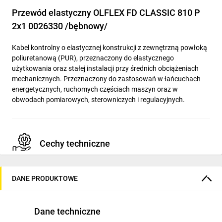
Przewód elastyczny OLFLEX FD CLASSIC 810 P
2x1 0026330 /bębnowy/
Kabel kontrolny o elastycznej konstrukcji z zewnętrzną powłoką
poliuretanową (PUR), przeznaczony do elastycznego
użytkowania oraz stałej instalacji przy średnich obciążeniach
mechanicznych. Przeznaczony do zastosowań w łańcuchach
energetycznych, ruchomych częściach maszyn oraz w
obwodach pomiarowych, sterowniczych i regulacyjnych.
Cechy techniczne
Konstrukcja: 2 żyły, znamionowy przekrój żyły 1 mm2,
DANE PRODUKTOWE
identyfikacja żył — cyfry.
Izolacja żył: PVC; kolor izolacji: szary.
Powłoka zewnętrzna: PUR (poliuretan) — odporność na
Dane techniczne
działanie kwasów, zasad, hydrolizę i działanie