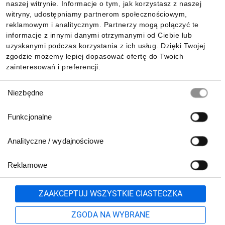
naszej witrynie. Informacje o tym, jak korzystasz z naszej
witryny, udostępniamy partnerom społecznościowym,
reklamowym i analitycznym. Partnerzy mogą połączyć te
Pobierz naszą aplikację mobilną:
informacje z innymi danymi otrzymanymi od Ciebie lub
uzyskanymi podczas korzystania z ich usług. Dzięki Twojej
zgodzie możemy lepiej dopasować ofertę do Twoich
zainteresowań i preferencji.
Wybór
Niezbędne
zgody
Funkcjonalne
Analityczne / wydajnościowe
Reklamowe
Biuro Obsługi Klienta:
lub
801 500 700
71 37 61 600
Zgłoś
ZAAKCEPTUJ WSZYSTKIE CIASTECZKA
pn.-pt. 8:00-16:00
Formularz kontaktowy
ZGODA NA WYBRANE