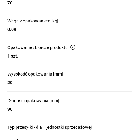
Pod elewacją modułu dostępny jest przełącznik kodowy.
70
Szczegóły dotyczące resetowania dostępne w instrukcji.
Waga z opakowaniem [kg]
MB Config
0.09
Program umożliwia testowy odczyt wartości oraz dokonanie
nastaw parametrów komunikacyjnych i konfiguracyjnych
Opakowanie zbiorcze produktu
przetwornika.
1 szt.
Wysokość opakowania [mm]
20
Długość opakowania [mm]
90
Typ przesyłki - dla 1 jednostki sprzedażowej