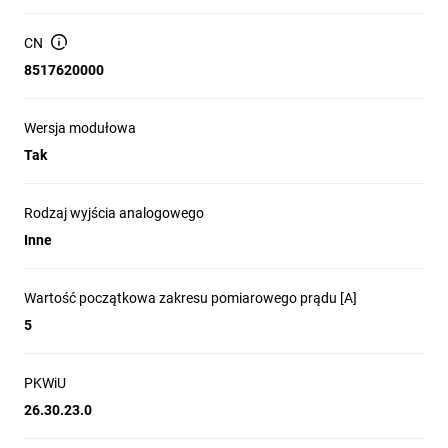
Przetwornik
CN
8517620000
natężenia prądu
Wersja modułowa
Tak
MB-1I-1 5A
Rodzaj wyjścia analogowego
Inne
Opis produktu
Wartość początkowa zakresu pomiarowego prądu [A]
Przetwornik natężenia prądu
5
z wyjściem MODBUS RTU.
Jednofazowy 5 A AC.
Do współpracy z przekładnikiem prądowym.
PKWiU
26.30.23.0
Przetwornik MB-1I-1 przeznaczony jest do pomiaru natężenia