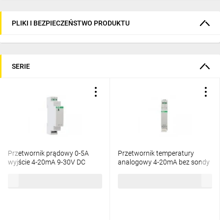
PLIKI I BEZPIECZEŃSTWO PRODUKTU
SERIE
Przetwornik prądowy 0-5A
Przetwornik temperatury
wyjście 4-20mA 9-30V DC
analogowy 4-20mA bez sondy
MAX-AC-1I-5A
dla PT-100 MAX-AT-3I
442,80 zł
brutto
418,20 zł
brutto