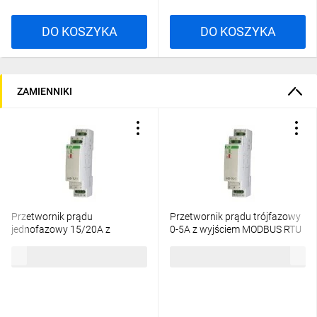
DO KOSZYKA
DO KOSZYKA
ZAMIENNIKI
Przetwornik prądu
Przetwornik prądu trójfazowy
jednofazowy 15/20A z
0-5A z wyjściem MODBUS RTU
wyjściem MODBUS RTU MAX-
MAX-MB-3I-1-5A
500,61 zł
brutto
715,86 zł
brutto
MB-1I-1-15A