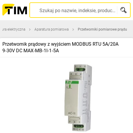
Szukaj po nazwie, indeksie, producencie, kodzie kreskowym...
tura elektryczna
Aparatura pomiarowa
Przetworniki pomiarowe prądu
Przetwornik prądowy z wyjściem MODBUS RTU 5A/20A
9‑30V DC MAX‑MB‑1I‑1‑5A