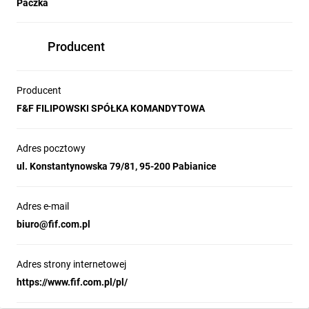
Paczka
Komunikacja modułu z PC za pomocą konwertera USB
CN-USB-
485
Program bezpłatny.
Producent
Producent
F&F FILIPOWSKI SPÓŁKA KOMANDYTOWA
Adres pocztowy
ul. Konstantynowska 79/81, 95-200 Pabianice
Adres e-mail
biuro@fif.com.pl
Adres strony internetowej
https://www.fif.com.pl/pl/