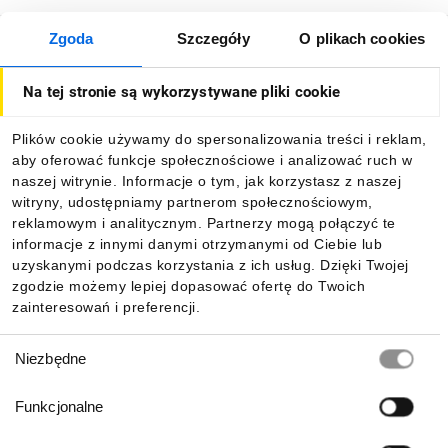
Zgoda
Szczegóły
O plikach cookies
O firmie
Na tej stronie są wykorzystywane pliki cookie
Dla kupujących
Plików cookie używamy do spersonalizowania treści i reklam,
aby oferować funkcje społecznościowe i analizować ruch w
Informacje
naszej witrynie. Informacje o tym, jak korzystasz z naszej
witryny, udostępniamy partnerom społecznościowym,
reklamowym i analitycznym. Partnerzy mogą połączyć te
Pobierz naszą aplikację mobilną:
informacje z innymi danymi otrzymanymi od Ciebie lub
uzyskanymi podczas korzystania z ich usług. Dzięki Twojej
zgodzie możemy lepiej dopasować ofertę do Twoich
zainteresowań i preferencji.
Wybór
Niezbędne
zgody
Funkcjonalne