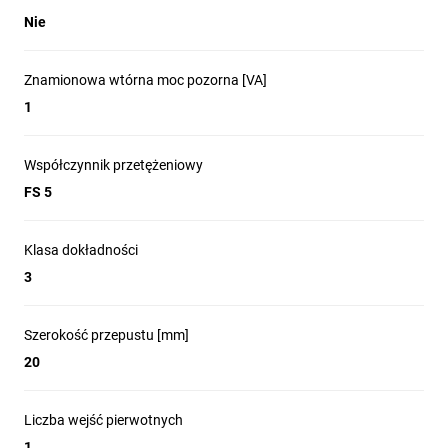
Nie
Znamionowa wtórna moc pozorna [VA]
1
Współczynnik przetężeniowy
FS 5
Klasa dokładności
3
Szerokość przepustu [mm]
20
Liczba wejść pierwotnych
1