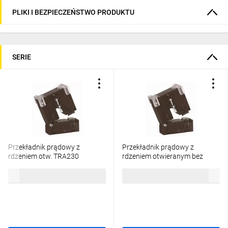
PLIKI I BEZPIECZEŃSTWO PRODUKTU
SERIE
Przekładnik prądowy z
Przekładnik prądowy z
rdzeniem otw. TRA230
rdzeniem otwieranym bez
20X30mm 150/5A kl.1 TRA230
osłon na zaciskach TRA230
341,40 zł
brutto
341,40 zł
brutto
TA23050C150
20X30mm 100/5A kl.3 TRA230
TA23050C100