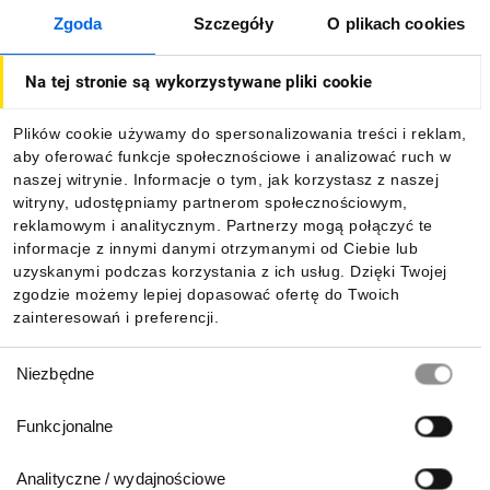
Zgoda
Szczegóły
O plikach cookies
O firmie
Na tej stronie są wykorzystywane pliki cookie
Dla kupujących
Plików cookie używamy do spersonalizowania treści i reklam,
aby oferować funkcje społecznościowe i analizować ruch w
Informacje
naszej witrynie. Informacje o tym, jak korzystasz z naszej
witryny, udostępniamy partnerom społecznościowym,
reklamowym i analitycznym. Partnerzy mogą połączyć te
Pobierz naszą aplikację mobilną:
informacje z innymi danymi otrzymanymi od Ciebie lub
uzyskanymi podczas korzystania z ich usług. Dzięki Twojej
zgodzie możemy lepiej dopasować ofertę do Twoich
zainteresowań i preferencji.
Wybór
Niezbędne
zgody
Funkcjonalne
Analityczne / wydajnościowe