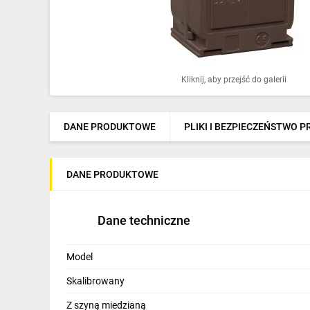
Ochrona odgromowa
Pompy ciepła
Osprzęt łączeniowy
Kliknij, aby przejść do galerii
Ogrzewanie
Elektronarzędzia i mierniki
DANE PRODUKTOWE
PLIKI I BEZPIECZEŃSTWO 
Domofony i dzwonki
DANE PRODUKTOWE
Alarmy, monitoring, komunikacja
Napędy elektryczne
Dane techniczne
Pneumatyka
Model
Dom i ogród
Skalibrowany
Klimatyzacja
Z szyną miedzianą