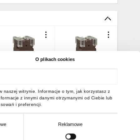
O plikach cookies
rzekładnik prądowy
Przekładnik prądowy
zwojenie pierwotne
uzwojenie pierwotne
AQ2M 40/5A 2VA KL.0,5
TAQ2M 30/5A 2VA KL.0,5
TAQ2M TAQ2M50B400
TAQ2M TAQ2M50B300
30,39 zł
brutto
130,39 zł
brutto
naszej witrynie. Informacje o tym, jak korzystasz z
nformacje z innymi danymi otrzymanymi od Ciebie lub
sowań i preferencji.
owe
Reklamowe
DO KOSZYKA
DO KOSZYKA