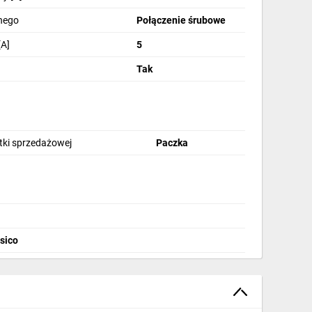
nego
Połączenie śrubowe
A]
5
Tak
stki sprzedażowej
Paczka
rsico