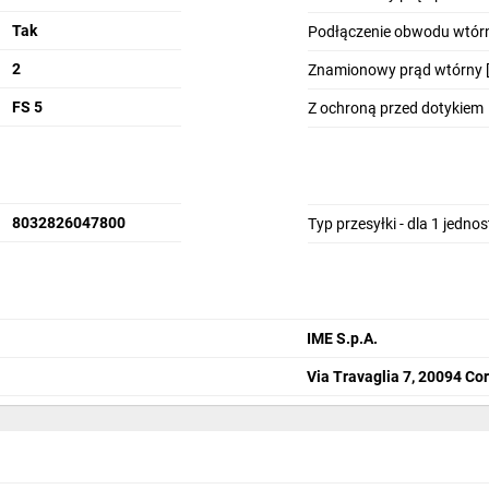
Tak
Podłączenie obwodu wtór
2
Znamionowy prąd wtórny [
FS 5
Z ochroną przed dotykiem
8032826047800
Typ przesyłki - dla 1 jedno
IME S.p.A.
Via Travaglia 7, 20094 Co