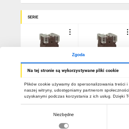
SERIE
Zgoda
Przekładnik prądowy
Przekładnik prądowy
Na tej stronie są wykorzystywane pliki cookie
uzwojenie pierwotne
uzwojenie pierwotne
TAQ2M 25/5A 2VA KL.0,5
TAQ2M 15/5A 2VA KL.0,5
TAQ2M TAQ2M50B250
TAQ2M TAQ2M50B150
130,39 zł
brutto
128,41 zł
brutto
Plików cookie używamy do spersonalizowania treści i 
naszej witryny, udostępniamy partnerom społecznośc
uzyskanymi podczas korzystania z ich usług. Dzięki 
Wybór
Niezbędne
zgody
DO KOSZYKA
DO KOSZYKA