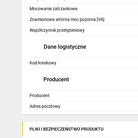
IT, GSM
Mocowanie zatrzaskowe
Odzież ochronna i BHP
Znamionowa wtórna moc pozorna [VA]
Inne
Współczynnik przetężeniowy
Budowa i Remont
Dane logistyczne
Elektronika
Kod kreskowy
Smart home
Elektromobilność
Producent
Energetyka wiatrowa
Producent
Telewizja naziemna i satelitarna
Adres pocztowy
Wentylacja i rekuperacja
PLIKI I BEZPIECZEŃSTWO PRODUKTU