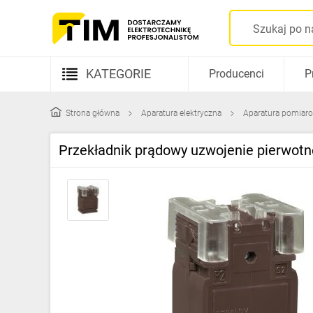
KATEGORIE
Producenci
P
Aparatura elektryczna
Strona główna
Aparatura elektryczna
Aparatura pomiar
Kable i przewody
Przekładnik prądowy uzwojenie pierw
Rozdzielnice i obudowy
Elementy prowadzenia kabli
Fotowoltaika
Gniazda i łączniki
Źródła światła
Oprawy oświetleniowe