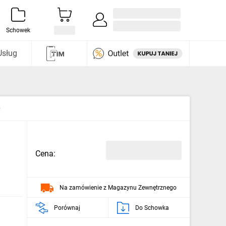
Zaloguj się / Załóż konto
i odkryj
Schowek
Usług
0
Cena:
Na zamówienie z Magazynu Zewnętrznego
Porównaj
Do Schowka