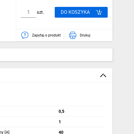
DO KOSZYKA
szt.
Zapytaj o produkt
Drukuj
0,5
1
y [A]
40