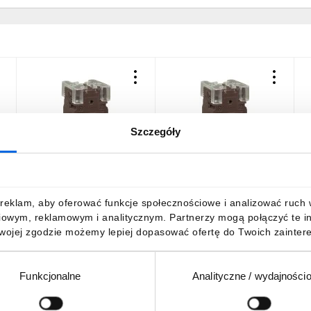
Szczegóły
Przekładnik prądowy
Przekładnik prądowy
P
uzwojenie pierwotne
uzwojenie pierwotne
u
TAQ2M 5/5A 2VA KL.0,5
TAQ2M 10/5A 2VA KL.0,5
T
TAQ2M TAQ2M50A500
TAQ2M TAQ2M50B100
128,41 zł
brutto
128,41 zł
brutto
1
reklam, aby oferować funkcje społecznościowe i analizować ruch w 
iowym, reklamowym i analitycznym. Partnerzy mogą połączyć te i
Twojej zgodzie możemy lepiej dopasować ofertę do Twoich zaintere
Funkcjonalne
Analityczne / wydajności
DO KOSZYKA
DO KOSZYKA