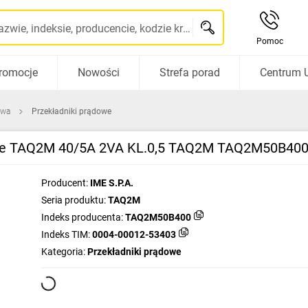
Szukaj po nazwie, indeksie, producencie, kodzie kreskowym...
Pomoc
romocje
Nowości
Strefa porad
Centrum 
owa
Przekładniki prądowe
otne TAQ2M 40/5A 2VA KL.0,5 TAQ2M TAQ2M50B40
Producent:
IME S.P.A.
Seria produktu:
TAQ2M
Indeks producenta:
TAQ2M50B400
Indeks TIM:
0004-00012-53403
Kategoria:
Przekładniki prądowe