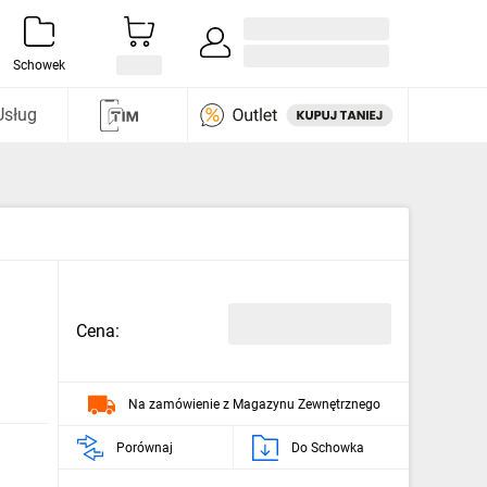
Zaloguj się / Załóż konto
i odkryj
Schowek
Usług
Cena:
Na zamówienie z Magazynu Zewnętrznego
Porównaj
Do Schowka