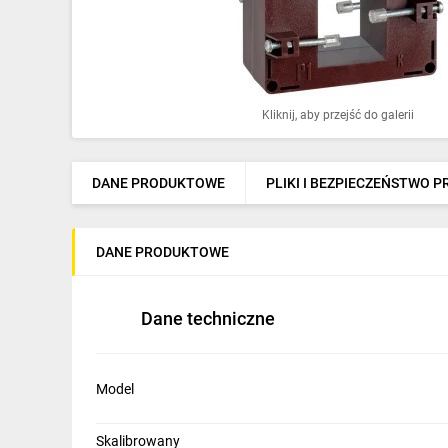
Ochrona odgromowa
Pompy ciepła
Osprzęt łączeniowy
Kliknij, aby przejść do galerii
Ogrzewanie
Elektronarzędzia i mierniki
DANE PRODUKTOWE
PLIKI I BEZPIECZEŃSTWO 
Domofony i dzwonki
DANE PRODUKTOWE
Alarmy, monitoring, komunikacja
Napędy elektryczne
Dane techniczne
Pneumatyka
Dom i ogród
Model
Klimatyzacja
Skalibrowany