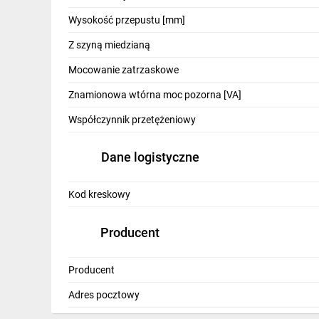
IT, GSM
Wysokość przepustu [mm]
Odzież ochronna i BHP
Z szyną miedzianą
Inne
Mocowanie zatrzaskowe
Znamionowa wtórna moc pozorna [VA]
Budowa i Remont
Współczynnik przetężeniowy
Elektronika
Smart home
Dane logistyczne
Elektromobilność
Kod kreskowy
Telewizja naziemna i satelitarna
Producent
Wentylacja i rekuperacja
Producent
Adres pocztowy