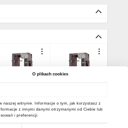
O plikach cookies
rzekładnik prądowy
Przekładnik prądowy
Przekład
TAS102 38X102mm
TAS102 38X102mm
TAS102
500/5A kl.0,5 TAS102
1200/5A kl.0,5 TAS102
1000/5A 
TAMP50D150
TAMP50D120
TAMP50
21,71 zł
brutto
115,18 zł
brutto
115,18 
naszej witrynie. Informacje o tym, jak korzystasz z
nformacje z innymi danymi otrzymanymi od Ciebie lub
sowań i preferencji.