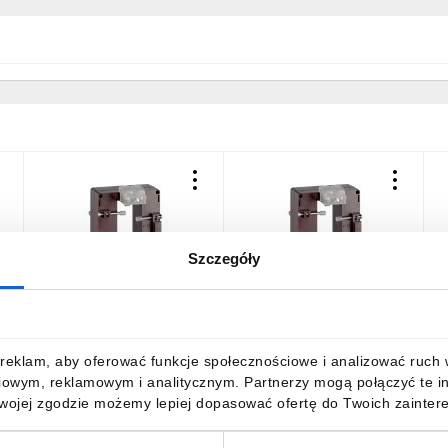
Szczegóły
Przekładnik prądowy
Przekładnik prądowy
P
TAS102 38X102mm
TAS102 38X102mm
3000/5A kl.0,5 TAS102
1600/5A kl.0,5 TAS102
1
TAMP50D300
TAMP50D160
169,53 zł
brutto
128,24 zł
brutto
1
reklam, aby oferować funkcje społecznościowe i analizować ruch w 
iowym, reklamowym i analitycznym. Partnerzy mogą połączyć te i
Twojej zgodzie możemy lepiej dopasować ofertę do Twoich zaintere