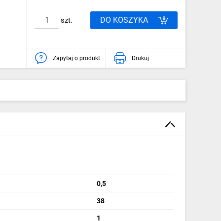
DO KOSZYKA
szt.
Zapytaj o produkt
Drukuj
0,5
38
1