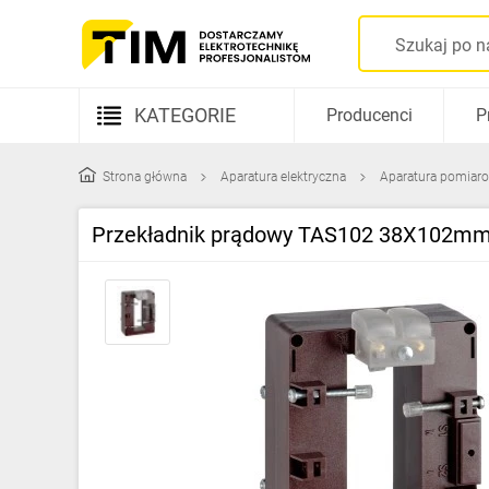
KATEGORIE
Producenci
P
Aparatura elektryczna
Strona główna
Aparatura elektryczna
Aparatura pomiar
Kable i przewody
Przekładnik prądowy TAS102 38X102mm
Rozdzielnice i obudowy
Elementy prowadzenia kabli
Fotowoltaika
Gniazda i łączniki
Źródła światła
Oprawy oświetleniowe