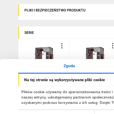
PLIKI I BEZPIECZEŃSTWO PRODUKTU
SERIE
Zgoda
Przekładnik prądowy
Przekładnik prądowy
Na tej stronie są wykorzystywane pliki cookie
TAS102 38X102mm
TAS102 38X102mm
2500/5A kl.0,5 TAS102
2000/5A kl.0,5 TAS102
TAMP50D250
TAMP50D200
156,48 zł
brutto
141,28 zł
brutto
Plików cookie używamy do spersonalizowania treści i 
naszej witryny, udostępniamy partnerom społecznośc
uzyskanymi podczas korzystania z ich usług. Dzięki 
Wybór