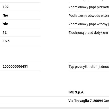
102
Znamionowy prąd pierwotn
Nie
Podłączenie obwodu wtór
Nie
Znamionowy prąd wtórny [
12
Z ochroną przed dotykiem
FS 5
2000000006451
Typ przesyłki - dla 1 jedno
IME S.p.A.
Via Travaglia 7, 20094 Co