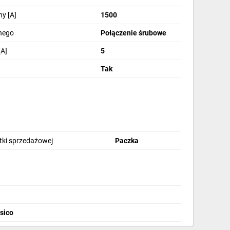
y [A]
1500
nego
Połączenie śrubowe
A]
5
Tak
stki sprzedażowej
Paczka
rsico