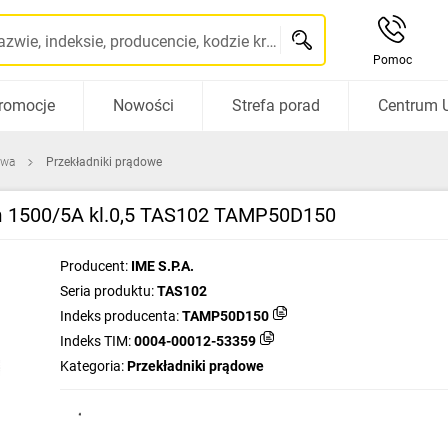
Szukaj po nazwie, indeksie, producencie, kodzie kreskowym...
Pomoc
romocje
Nowości
Strefa porad
Centrum 
owa
Przekładniki prądowe
 1500/5A kl.0,5 TAS102 TAMP50D150
Producent:
IME S.P.A.
Seria produktu:
TAS102
Indeks producenta:
TAMP50D150
Indeks TIM:
0004-00012-53359
Kategoria:
Przekładniki prądowe