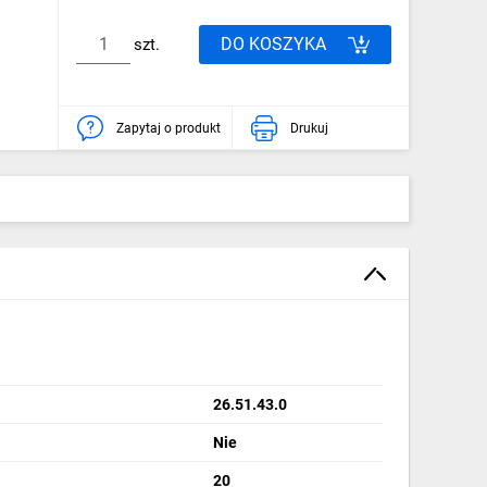
DO KOSZYKA
szt.
Zapytaj o produkt
Drukuj
26.51.43.0
Nie
20