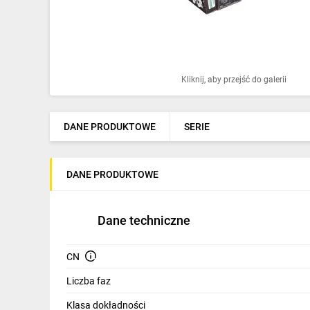
Ochrona odgromowa
Pompy ciepła
Osprzęt łączeniowy
Kliknij, aby przejść do galerii
Ogrzewanie
Elektronarzędzia i mierniki
DANE PRODUKTOWE
SERIE
Domofony i dzwonki
DANE PRODUKTOWE
Alarmy, monitoring, komunikacja
Napędy elektryczne
Dane techniczne
Pneumatyka
CN
Dom i ogród
Liczba faz
Klimatyzacja
Klasa dokładności