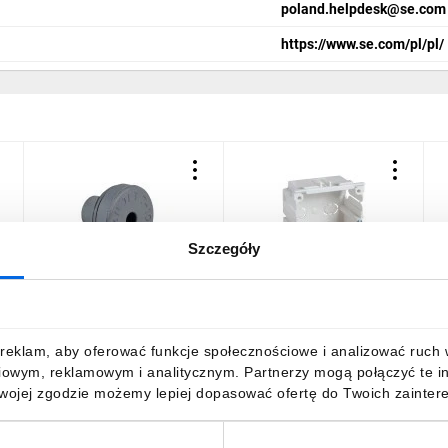
poland.helpdesk@se.com
https://www.se.com/pl/pl/
Szczegóły
a
Dławnica kablowa szara
Thorsman puszka 1-krotna
D
EPDM średnica 10 do
biała do montażu
c
14mm Thorsman TET 10-
kanałowego MIB-1A
2
14 IMT37307
5586150
I
2,32 zł
brutto
26,96 zł
brutto
1
reklam, aby oferować funkcje społecznościowe i analizować ruch w 
iowym, reklamowym i analitycznym. Partnerzy mogą połączyć te i
Twojej zgodzie możemy lepiej dopasować ofertę do Twoich zaintere