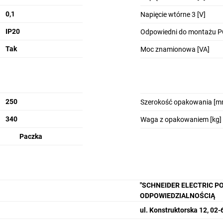
0,1
Napięcie wtórne 3 [V]
IP20
Odpowiedni do montażu 
Tak
Moc znamionowa [VA]
250
Szerokość opakowania [m
340
Waga z opakowaniem [kg]
Paczka
"SCHNEIDER ELECTRIC P
ODPOWIEDZIALNOŚCIĄ
ul. Konstruktorska 12, 0