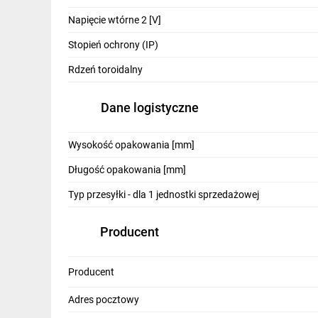
IT, GSM
Napięcie wtórne 2 [V]
Odzież ochronna i BHP
Stopień ochrony (IP)
Inne
Rdzeń toroidalny
Budowa i Remont
Dane logistyczne
Elektronika
Wysokość opakowania [mm]
Smart home
Długość opakowania [mm]
Elektromobilność
Typ przesyłki - dla 1 jednostki sprzedażowej
Telewizja naziemna i satelitarna
Producent
Wentylacja i rekuperacja
Producent
Adres pocztowy