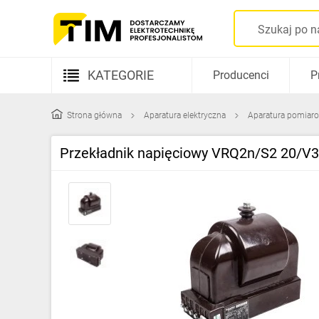
KATEGORIE
Producenci
P
Aparatura elektryczna
Strona główna
Aparatura elektryczna
Aparatura pomiar
Kable i przewody
Przekładnik napięciowy VRQ2n/S2 20/V3:
Rozdzielnice i obudowy
Elementy prowadzenia kabli
Fotowoltaika
Gniazda i łączniki
Źródła światła
Oprawy oświetleniowe