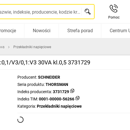
Szukaj po nazwie, indeksie, producencie, kodzie kreskowym...
Pomoc
romocje
Nowości
Strefa porad
Centrum 
owa
Przekładniki napięciowe
0,1/V3/0,1:V3 30VA kl.0,5 3731729
Producent:
SCHNEIDER
Seria produktu:
THORSMAN
Indeks producenta:
3731729
Indeks TIM:
0001-00000-56266
Kategoria:
Przekładniki napięciowe