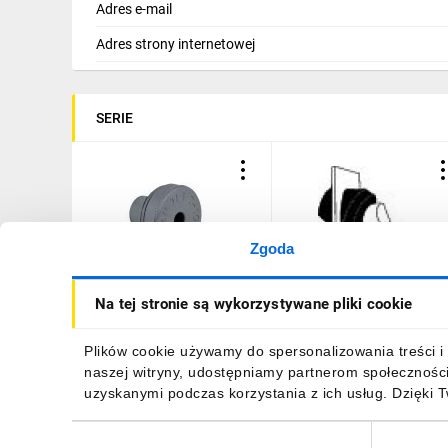
Adres e-mail
Adres strony internetowej
SERIE
Zgoda
Dławnica kablowa szara
Thorsman dławnica szar
Na tej stronie są wykorzystywane pliki cookie
Thorsman TET 7-10,
EPDM TET M7-10 otwór
grommet, grey, diameter 7
M20 IP67 IMT36181
to 10 IMT37303
3,33 zł
brutto
1,99 zł
brutto
Plików cookie używamy do spersonalizowania treści i 
naszej witryny, udostępniamy partnerom społecznośc
uzyskanymi podczas korzystania z ich usług. Dzięki 
Wybór