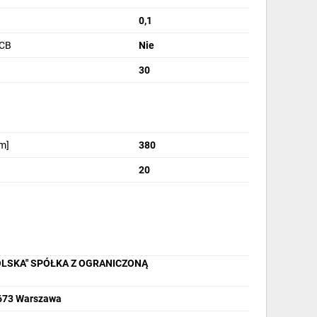
0,1
PCB
Nie
30
m]
380
20
OLSKA" SPÓŁKA Z OGRANICZONĄ
2-673 Warszawa