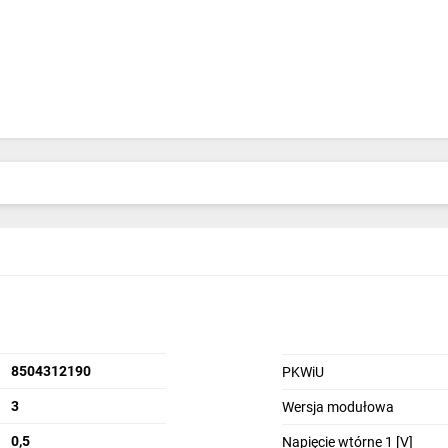
8504312190
PKWiU
3
Wersja modułowa
0,5
Napięcie wtórne 1 [V]