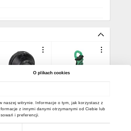
O plikach cookies
ławnica kablowa czarna
Miernik cęgowy cyfrowy
Thorsma
hloropren średnica 20 do
IMT23214
szary — 
6mm Thorsman TET
średnica
MT37315
3,75 zł
brutto
229,58 zł
brutto
3,09 zł
naszej witrynie. Informacje o tym, jak korzystasz z
nformacje z innymi danymi otrzymanymi od Ciebie lub
sowań i preferencji.