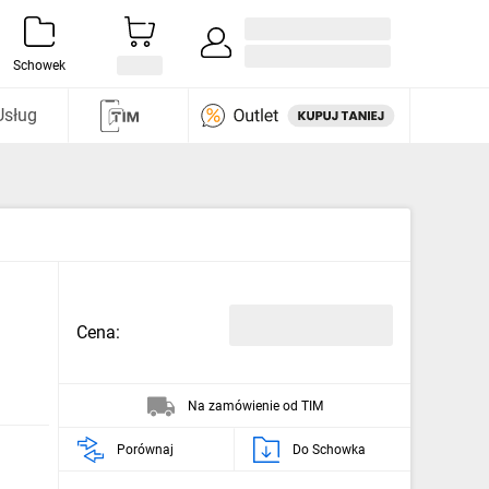
Zaloguj się / Załóż konto
i odkryj
Schowek
Usług
Cena:
Na zamówienie od TIM
Porównaj
Do Schowka