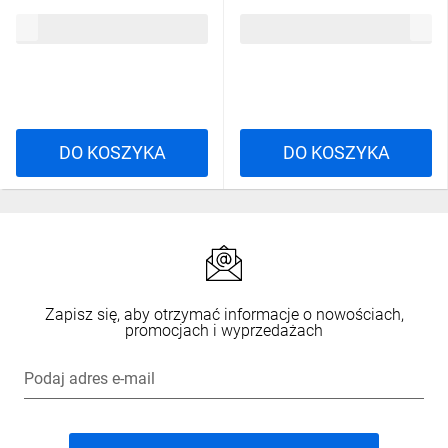
230V AC PK-1P-230V
12V AC/DC PK-1P-12V
55,90 zł
brutto
55,90 zł
brutto
DO KOSZYKA
DO KOSZYKA
Zapisz się, aby otrzymać informacje o nowościach,
promocjach i wyprzedażach
Podaj adres e-mail