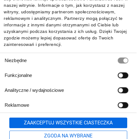
Informacje
naszej witrynie. Informacje o tym, jak korzystasz z naszej
witryny, udostępniamy partnerom społecznościowym,
reklamowym i analitycznym. Partnerzy mogą połączyć te
Pobierz naszą aplikację mobilną:
informacje z innymi danymi otrzymanymi od Ciebie lub
uzyskanymi podczas korzystania z ich usług. Dzięki Twojej
zgodzie możemy lepiej dopasować ofertę do Twoich
zainteresowań i preferencji.
Wybór
Niezbędne
zgody
Funkcjonalne
Analityczne / wydajnościowe
Reklamowe
Biuro Obsługi Klienta:
lub
801 500 700
71 37 61 600
Zgłoś
ZAAKCEPTUJ WSZYSTKIE CIASTECZKA
pn.-pt. 8:00-16:00
Formularz kontaktowy
ZGODA NA WYBRANE