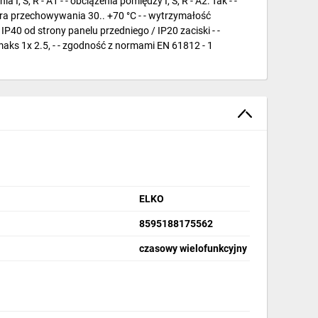
, S, R - A1 - - obciążenia pomiędzy I, S, R - A2: Tak - -
ura przechowywania 30.. +70 °C - - wytrzymałość
P40 od strony panelu przedniego / IP20 zaciski - -
 maks 1x 2.5, - - zgodność z normami EN 61812 - 1
ELKO
8595188175562
czasowy wielofunkcyjny