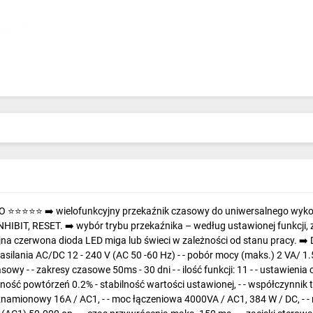
O ⭐⭐⭐⭐⭐ ➡️ wielofunkcyjny przekaźnik czasowy do uniwersalnego wykorz
NHIBIT, RESET. ➡️ wybór trybu przekaźnika – według ustawionej funkcji, 
na czerwona dioda LED miga lub świeci w zależności od stanu pracy. ➡️
e zasilania AC/DC 12 - 240 V (AC 50 -60 Hz) - - pobór mocy (maks.) 2 VA/ 1.5
owy - - zakresy czasowe 50ms - 30 dni - - ilość funkcji: 11 - - ustawieni
żność powtórzeń 0.2% - stabilność wartości ustawionej, - - współczynnik
rąd znamionowy 16A / AC1, - - moc łączeniowa 4000VA / AC1, 384 W / DC, -