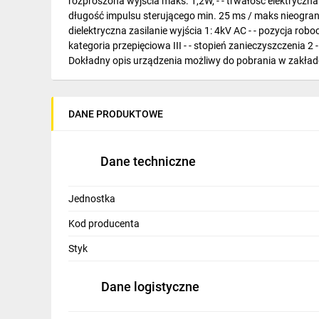
rozproszona wyjścia maks. 1,2W, - - trwałość elektryczna (A
IT, GSM
długość impulsu sterującego min. 25 ms / maks nieograni
dielektryczna zasilanie wyjścia 1: 4kV AC - - pozycja ro
Odzież ochronna i BHP
kategoria przepięciowa III - - stopień zanieczyszczenia 
Dokładny opis urządzenia możliwy do pobrania w zakładc
Inne
Budowa i Remont
DANE PRODUKTOWE
Elektronika
Smart home
Dane techniczne
Elektromobilność
Jednostka
Energetyka wiatrowa
Kod producenta
Telewizja naziemna i satelitarna
Styk
Wentylacja i rekuperacja
Dane logistyczne