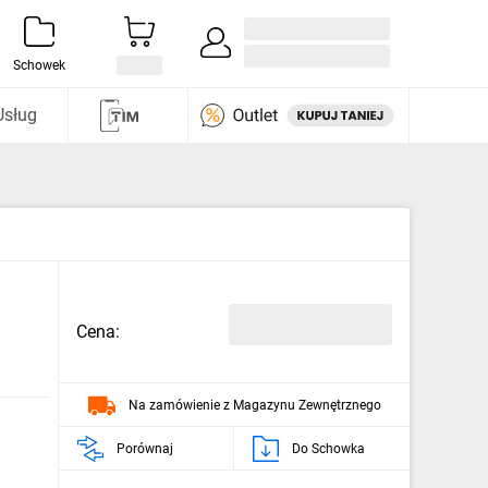
Zaloguj się / Załóż konto
i odkryj
Schowek
Usług
Cena:
Na zamówienie z Magazynu Zewnętrznego
Porównaj
Do Schowka