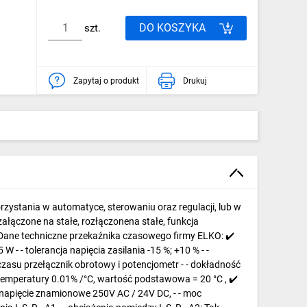
DO KOSZYKA
szt.
Zapytaj o produkt
Drukuj
ystania w automatyce, sterowaniu oraz regulacji, lub w
załączone na stałe, rozłączonena stałe, funkcja
 Dane techniczne przekaźnika czasowego firmy ELKO: ✔️
 W - - tolerancja napięcia zasilania -15 %; +10 % - -
a czasu przełącznik obrotowy i potencjometr - - dokładność
 temperatury 0.01% /°C, wartość podstawowa = 20 °C , ✔️
 - napięcie znamionowe 250V AC / 24V DC, - - moc