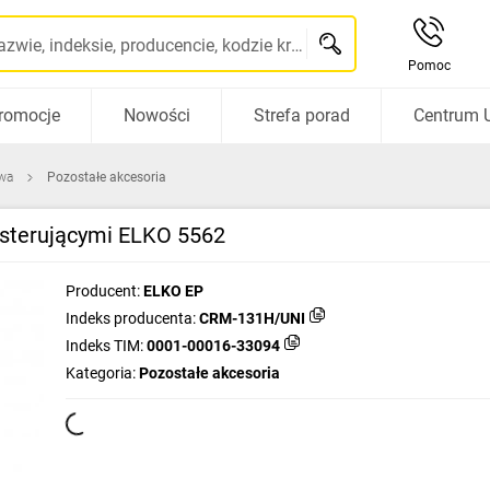
Szukaj po nazwie, indeksie, producencie, kodzie kreskowym...
Pomoc
romocje
Nowości
Strefa porad
Centrum 
wa
Pozostałe akcesoria
 sterującymi ELKO 5562
Producent:
ELKO EP
Indeks producenta:
CRM-131H/UNI
Indeks TIM:
0001-00016-33094
Kategoria:
Pozostałe akcesoria