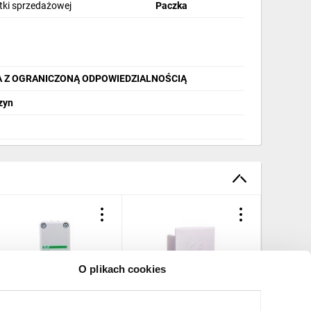
stki sprzedażowej
Paczka
A Z OGRANICZONĄ ODPOWIEDZIALNOŚCIĄ
zyn
O plikach cookies
onda do wyłącznika
Osłona końcowa szyny
Zaślepki