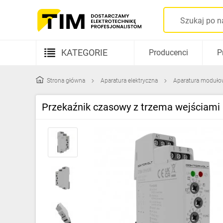
KATEGORIE
Producenci
P
Aparatura elektryczna
Strona główna
Aparatura elektryczna
Aparatura moduło
Kable i przewody
Przekaźnik czasowy z trzema wejściami
Rozdzielnice i obudowy
Elementy prowadzenia kabli
Fotowoltaika
Gniazda i łączniki
Źródła światła
Oprawy oświetleniowe