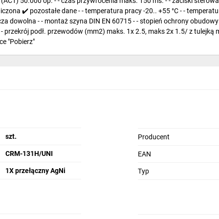
C1) 50.000 op. - - czas przywrócenia maks. 150 ms. - - zaciski sterowania I
czona ✔️ pozostałe dane - - temperatura pracy -20.. +55 °C - - temperat
bocza dowolna - - montaż szyna DIN EN 60715 - - stopień ochrony obudowy I
2 - - przekrój podł. przewodów (mm2) maks. 1x 2.5, maks 2x 1.5/ z tulejką
e "Pobierz"
szt.
Producent
CRM-131H/UNI
EAN
1X przełączny AgNi
Typ