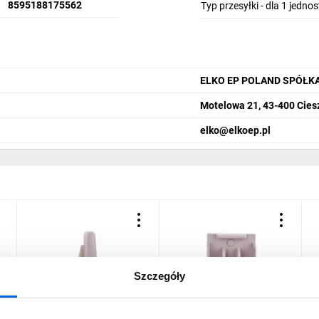
8595188175562
Typ przesyłki - dla 1 jedno
ELKO EP POLAND SPÓŁK
Motelowa 21, 43-400 Cies
elko@elkoep.pl
Szczegóły
Osłony końcowe do szyn
Zaślepka do szyn
S