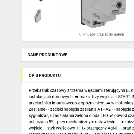
Ochrona odgromowa
Pompy ciepła
Osprzęt łączeniowy
Kliknij, aby przejść do galerii
Ogrzewanie
Elektronarzędzia i mierniki
DANE PRODUKTOWE
Domofony i dzwonki
OPIS PRODUKTU
Alarmy, monitoring, komunikacja
Napędy elektryczne
Przekaźnik czasowy z trzema wejściami sterującymi ELK
instalacjach domowych. ➡️ maks. trzy wejścia – START, I
Pneumatyka
przekaźnika impulsowego z opóźnieniem. ➡️ wielofunkcyj
Zasilanie - - zaciski napięcia zasilania A1 - A2 - - napięci
Dom i ogród
sygnalizacja zadziałania zielona dioda LED, ✔️ obwód czas
ust. czasu 5% - przy mechanicznym ustawieniu - - rozbie
Klimatyzacja
wyjście - - styk wyjściowy 1 : 1x przełączny AgNi, - - p