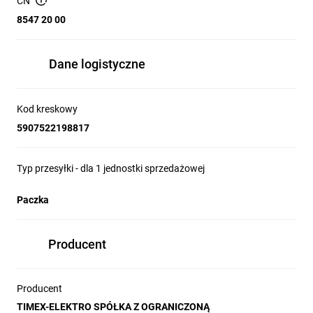
CN
Wykończenie powierzchni: matowe
8547 20 00
Kierunek montażu: poziomy, pionowy
Stopień ochrony: IP20
Wymiary produktu: 58x58 mm
Dane logistyczne
Certyfikaty: CE, EAC
Kod kreskowy
5907522198817
Typ przesyłki - dla 1 jednostki sprzedażowej
Paczka
Producent
Producent
TIMEX-ELEKTRO SPÓŁKA Z OGRANICZONĄ