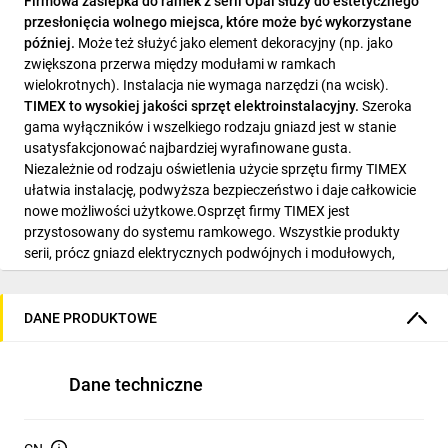
Firmowa zaślepka do ramek z serii Opal służy do estetycznego
przesłonięcia wolnego miejsca, które może być wykorzystane
później.
Może też służyć jako element dekoracyjny (np. jako
zwiększona przerwa między modułami w ramkach
wielokrotnych). Instalacja nie wymaga narzędzi (na wcisk).
TIMEX to wysokiej jakości sprzęt elektroinstalacyjny.
Szeroka
gama wyłączników i wszelkiego rodzaju gniazd jest w stanie
usatysfakcjonować najbardziej wyrafinowane gusta.
Niezależnie od rodzaju oświetlenia użycie sprzętu firmy TIMEX
ułatwia instalację, podwyższa bezpieczeństwo i daje całkowicie
nowe możliwości użytkowe.Osprzęt firmy TIMEX jest
przystosowany do systemu ramkowego. Wszystkie produkty
serii, prócz gniazd elektrycznych podwójnych i modułowych,
posiadają zdejmowalną ramkę pojedynczą. Seria Opal
przeznaczona jest do montażu podtynkowego w standardowej
puszce Ø60.
DANE PRODUKTOWE
PARAMETRY PRODUKTU
:
EAN: 5907522198817
Seria produktowa: TIMEX MAGIC, TIMEX OPAL
Dane techniczne
Oznaczenie handlowe: Za Op BI
Kolor produktu: biały
Rodzaj: ramki