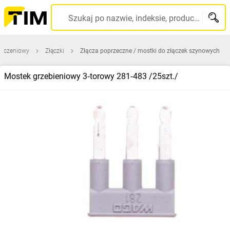
Szukaj po nazwie, indeksie, producencie, kodzie kreskowym...
łączeniowy
Złączki
Złącza poprzeczne / mostki do złączek szynowych
Mostek grzebieniowy 3‑torowy 281‑483 /25szt./