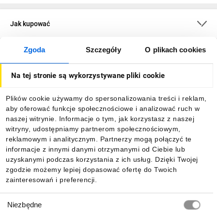
Jak kupować
Zgoda
Szczegóły
O plikach cookies
O firmie
Na tej stronie są wykorzystywane pliki cookie
Dla kupujących
Plików cookie używamy do spersonalizowania treści i reklam,
aby oferować funkcje społecznościowe i analizować ruch w
Informacje
naszej witrynie. Informacje o tym, jak korzystasz z naszej
witryny, udostępniamy partnerom społecznościowym,
reklamowym i analitycznym. Partnerzy mogą połączyć te
Pobierz naszą aplikację mobilną:
informacje z innymi danymi otrzymanymi od Ciebie lub
uzyskanymi podczas korzystania z ich usług. Dzięki Twojej
zgodzie możemy lepiej dopasować ofertę do Twoich
zainteresowań i preferencji.
Wybór
Niezbędne
zgody