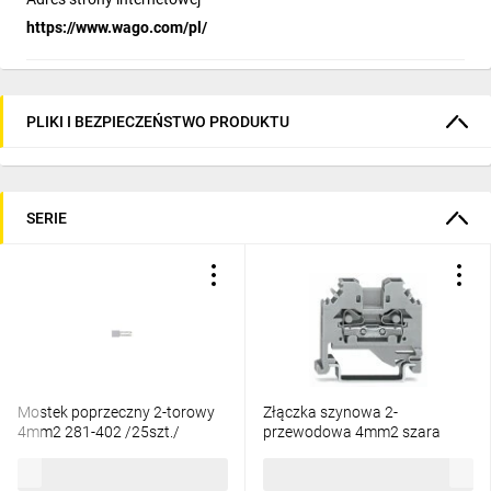
https://www.wago.com/pl/
PLIKI I BEZPIECZEŃSTWO PRODUKTU
SERIE
Mostek poprzeczny 2-torowy
Złączka szynowa 2-
4mm2 281-402 /25szt./
przewodowa 4mm2 szara
281-101
50,43 zł
brutto
5,49 zł
brutto