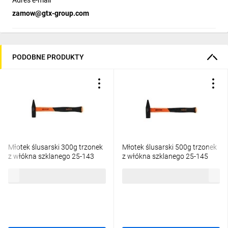
Adres e-mail
zamow@gtx-group.com
PODOBNE PRODUKTY
Młotek ślusarski 300g trzonek
Młotek ślusarski 500g trzonek
z włókna szklanego 25-143
z włókna szklanego 25-145
29,37 zł
brutto
39,56 zł
brutto