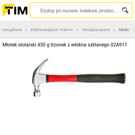
Szukaj po nazwie, indeksie, producencie, kodzie kreskowym...
trona główna
Elektronarzędzia i mierniki
Narzędzia ręczne
Młotki
Młotek stolarski 450 g trzonek z włókna szklanego 02A911