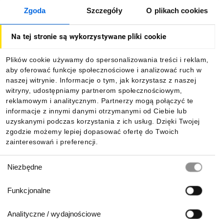
Zgoda
Szczegóły
O plikach cookies
O firmie
Na tej stronie są wykorzystywane pliki cookie
Dla kupujących
Plików cookie używamy do spersonalizowania treści i reklam,
aby oferować funkcje społecznościowe i analizować ruch w
Informacje
naszej witrynie. Informacje o tym, jak korzystasz z naszej
witryny, udostępniamy partnerom społecznościowym,
reklamowym i analitycznym. Partnerzy mogą połączyć te
Pobierz naszą aplikację mobilną:
informacje z innymi danymi otrzymanymi od Ciebie lub
uzyskanymi podczas korzystania z ich usług. Dzięki Twojej
zgodzie możemy lepiej dopasować ofertę do Twoich
zainteresowań i preferencji.
Wybór
Niezbędne
zgody
Funkcjonalne
Analityczne / wydajnościowe