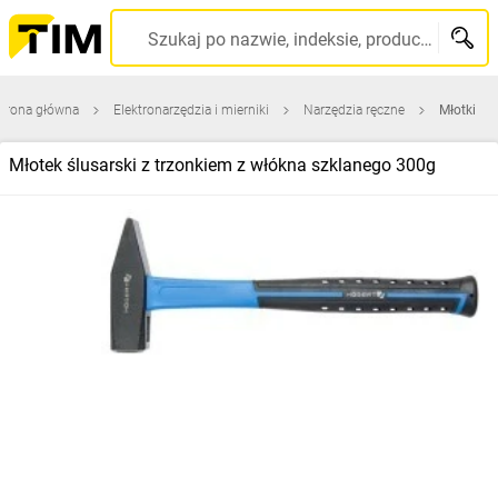
Szukaj po nazwie, indeksie, producencie, kodzie kreskowym...
trona główna
Elektronarzędzia i mierniki
Narzędzia ręczne
Młotki
Młotek ślusarski z trzonkiem z włókna szklanego 300g