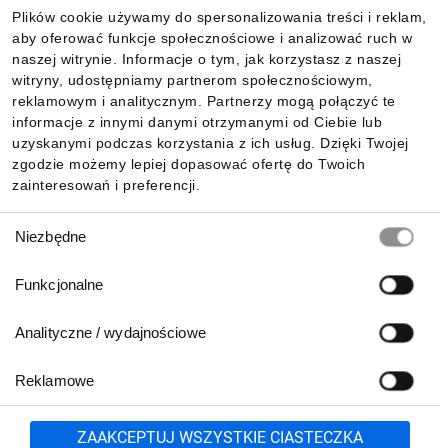
Plików cookie używamy do spersonalizowania treści i reklam,
aby oferować funkcje społecznościowe i analizować ruch w
Informacje
naszej witrynie. Informacje o tym, jak korzystasz z naszej
witryny, udostępniamy partnerom społecznościowym,
reklamowym i analitycznym. Partnerzy mogą połączyć te
Pobierz naszą aplikację mobilną:
informacje z innymi danymi otrzymanymi od Ciebie lub
uzyskanymi podczas korzystania z ich usług. Dzięki Twojej
zgodzie możemy lepiej dopasować ofertę do Twoich
zainteresowań i preferencji.
Wybór
Niezbędne
zgody
Funkcjonalne
Analityczne / wydajnościowe
Reklamowe
Biuro Obsługi Klienta:
lub
801 500 700
71 37 61 600
Zgłoś
ZAAKCEPTUJ WSZYSTKIE CIASTECZKA