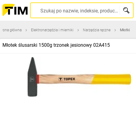
Szukaj po nazwie, indeksie, producencie, kodzie kreskowym...
trona główna
Elektronarzędzia i mierniki
Narzędzia ręczne
Młotki
Młotek ślusarski 1500g trzonek jesionowy 02A415