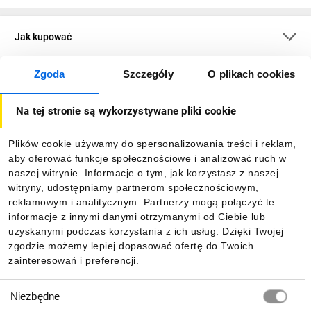
Jak kupować
Zgoda
Szczegóły
O plikach cookies
O firmie
Na tej stronie są wykorzystywane pliki cookie
Dla kupujących
Plików cookie używamy do spersonalizowania treści i reklam,
aby oferować funkcje społecznościowe i analizować ruch w
Informacje
naszej witrynie. Informacje o tym, jak korzystasz z naszej
witryny, udostępniamy partnerom społecznościowym,
reklamowym i analitycznym. Partnerzy mogą połączyć te
Pobierz naszą aplikację mobilną:
informacje z innymi danymi otrzymanymi od Ciebie lub
uzyskanymi podczas korzystania z ich usług. Dzięki Twojej
zgodzie możemy lepiej dopasować ofertę do Twoich
zainteresowań i preferencji.
Wybór
Niezbędne
zgody