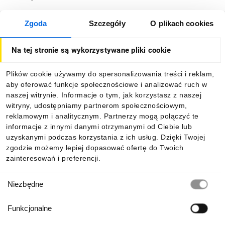
Zgoda
Szczegóły
O plikach cookies
O firmie
Na tej stronie są wykorzystywane pliki cookie
Dla kupujących
Plików cookie używamy do spersonalizowania treści i reklam,
aby oferować funkcje społecznościowe i analizować ruch w
Informacje
naszej witrynie. Informacje o tym, jak korzystasz z naszej
witryny, udostępniamy partnerom społecznościowym,
reklamowym i analitycznym. Partnerzy mogą połączyć te
Pobierz naszą aplikację mobilną:
informacje z innymi danymi otrzymanymi od Ciebie lub
uzyskanymi podczas korzystania z ich usług. Dzięki Twojej
zgodzie możemy lepiej dopasować ofertę do Twoich
zainteresowań i preferencji.
Wybór
Niezbędne
zgody
Funkcjonalne