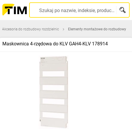
Szukaj po nazwie, indeksie, producencie, kodzie kreskowym...
Akcesoria do rozbudowy rozdzielnic
Elementy montażowe do rozbudowy
Maskownica 4‑rzędowa do KLV GAH4‑KLV 178914