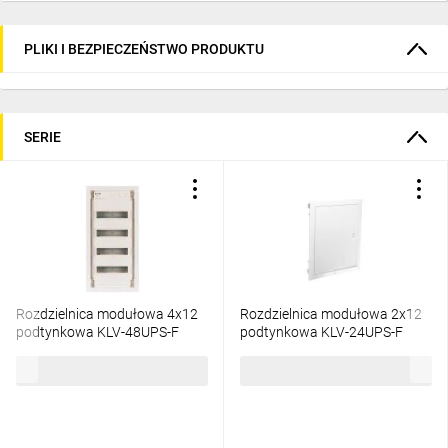
PLIKI I BEZPIECZEŃSTWO PRODUKTU
SERIE
Rozdzielnica modułowa 4x12
Rozdzielnica modułowa 2x12
podtynkowa KLV-48UPS-F
podtynkowa KLV-24UPS-F
178820
178816
421,31 zł
brutto
220,32 zł
brutto