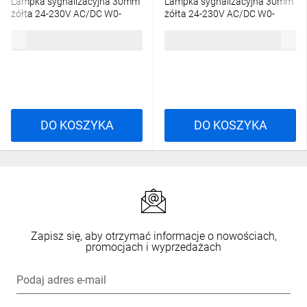
Lampka sygnalizacyjna 30mm
Lampka sygnalizacyjna 30mm
żółta 24-230V AC/DC W0-
żółta 24-230V AC/DC W0-
LDU1-NEF30LD G
LDW-D30H G
109,68 zł
brutto
80,36 zł
brutto
DO KOSZYKA
DO KOSZYKA
Zapisz się, aby otrzymać informacje o nowościach,
promocjach i wyprzedażach
Podaj adres e-mail