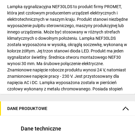
Lampka sygnalizacyjna NEF30LDS to produkt firmy PROMET,
która jest czołowym producentem urządzeń elektrycznych i
elektrotechnicznych w naszym kraju. Produkt stanowi niezbędne
wyposażenie pulpitu sterowniczego, maszyny produkcyjnej lub
innego urządzenia. Może być stosowany w różnych strefach
klimatycznych o dowolnym położeniu. Lampka NEF30LDS
została wyposażona w wysoką, okrągłą soczewkę, wykonaną w
kolorze żółtym. Jej trzon stanowi dioda LED. Produkt ma jeden
sygnalizator świetlny. Średnica otworu montażowego NEF30
wynosi 30 mm. Ma śrubowe połączenie elektryczne.
Znamionowe napięcie robocze produktu wynosi 24 V, natomiast
znamionowe napięcie pracy - 230 V. Jest przystosowany dla
napięcia AC i DC. Lampka wyposażona została w pierścień
czołowy wykonany z metalu chromowanego. Posiada stopień
ochrony IP56, co oznacza, że z powodzeniem może być
stosowana w miejscach narażonych na wilgoć i działanie pyłów.
Świeci w sposób ciągły.
DANE PRODUKTOWE
Dane techniczne