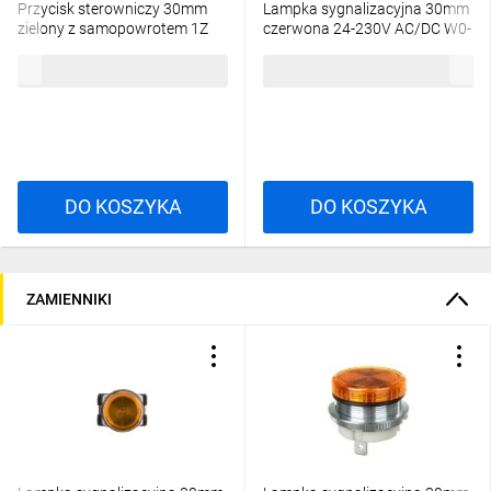
Przycisk sterowniczy 30mm
Lampka sygnalizacyjna 30mm
zielony z samopowrotem 1Z
czerwona 24-230V AC/DC W0-
1R W0-NEF30-K XY Z
LDU1-NEF30LD C
113,01 zł
brutto
109,68 zł
brutto
DO KOSZYKA
DO KOSZYKA
ZAMIENNIKI