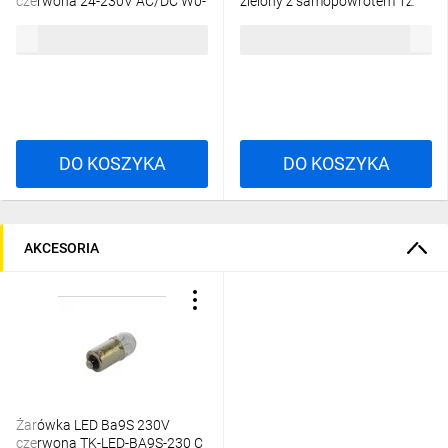
czerwona 24-230V AC/DC W0-
zielony z samopowrotem 1Z
LDU1-NEF30LD C
1R W0-NEF30-K XY Z
109,68 zł
brutto
113,01 zł
brutto
DO KOSZYKA
DO KOSZYKA
AKCESORIA
Żarówka LED Ba9S 230V
czerwona TK-LED-BA9S-230 C