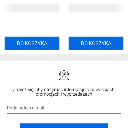
czerwono-zielona W0-LDU1-
NEF30LE/110V B
139,14 zł
brutto
121,41 zł
brutto
NEF30LDS CZ
DO KOSZYKA
DO KOSZYKA
Zapisz się, aby otrzymać informacje o nowościach,
promocjach i wyprzedażach
Podaj adres e-mail