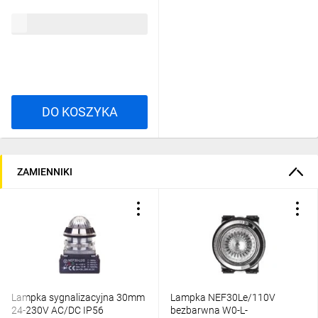
39,06 zł
brutto
DO KOSZYKA
ZAMIENNIKI
Lampka sygnalizacyjna 30mm
Lampka NEF30Le/110V
24-230V AC/DC IP56
bezbarwna W0-L-