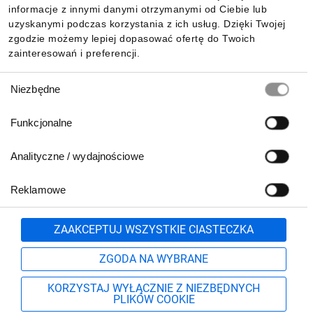
Pobierz naszą aplikację mobilną:
informacje z innymi danymi otrzymanymi od Ciebie lub
uzyskanymi podczas korzystania z ich usług. Dzięki Twojej
zgodzie możemy lepiej dopasować ofertę do Twoich
zainteresowań i preferencji.
Wybór
Niezbędne
zgody
Funkcjonalne
Analityczne / wydajnościowe
Reklamowe
Biuro Obsługi Klienta:
lub
801 500 700
71 37 61 600
Zgłoś
ZAAKCEPTUJ WSZYSTKIE CIASTECZKA
pn.-pt. 8:00-16:00
Formularz kontaktowy
ZGODA NA WYBRANE
KORZYSTAJ WYŁĄCZNIE Z NIEZBĘDNYCH
PLIKÓW COOKIE