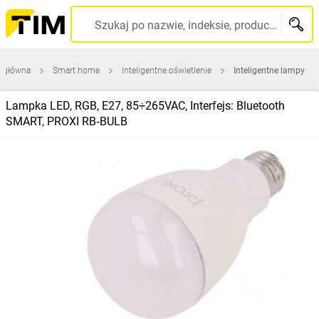
Szukaj po nazwie, indeksie, producencie, kodzie kreskowym...
a główna
Smart home
Inteligentne oświetlenie
Inteligentne lampy
Lampka LED, RGB, E27, 85÷265VAC, Interfejs: Bluetooth
SMART, PROXI RB‑BULB