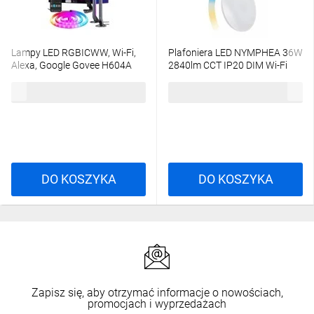
Lampy LED RGBICWW, Wi-Fi,
Plafoniera LED NYMPHEA 36W
Alexa, Google Govee H604A
2840lm CCT IP20 DIM Wi-Fi
Dreamview G1 Pro
SMART
971,58 zł
brutto
170,74 zł
brutto
DO KOSZYKA
DO KOSZYKA
Zapisz się, aby otrzymać informacje o nowościach,
promocjach i wyprzedażach