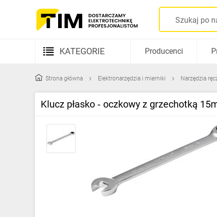
KATEGORIE
Producenci
P
Aparatura elektryczna
Strona główna
Elektronarzędzia i mierniki
Narzędzia ręc
Kable i przewody
Klucz płasko ‑ oczkowy z grzechotką 
Rozdzielnice i obudowy
Elementy prowadzenia kabli
Fotowoltaika
Gniazda i łączniki
Źródła światła
Oprawy oświetleniowe