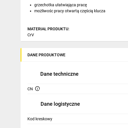
IT, GSM
grzechotka ułatwiająca pracę
możliwośc pracy otwartą częścią klucza
Odzież ochronna i BHP
Inne
MATERIAŁ PRODUKTU:
CrV
Budowa i Remont
ZASTOSOWANIE PRODUKTU:
Elektronika
odkręcanie i dokręcanie połączeń gwintowanych
DANE PRODUKTOWE
Smart home
DANE TECHNICZNE:
15 mm
Elektromobilność
Dane techniczne
Telewizja naziemna i satelitarna
CN
Wentylacja i rekuperacja
Dane logistyczne
Kod kreskowy