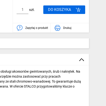
DO KOSZYKA
szt.
Zapytaj o produkt
Drukuj
obsługi akcesoriów gwintowanych, śrub i nakrętek. Na
 narzędzie można zastosować przy pracach
nany ze stali chromowo-wanadowej. To gwarantuje dużą
rowana. W ofercie STALCO przygotowaliśmy klucze o