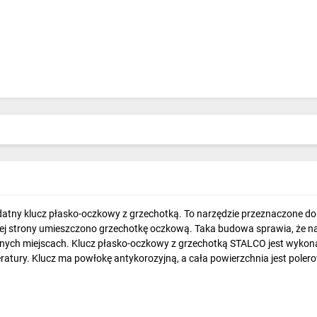
atny klucz płasko-oczkowy z grzechotką. To narzędzie przeznaczone do 
ugiej strony umieszczono grzechotkę oczkową. Taka budowa sprawia, że
asnych miejscach. Klucz płasko-oczkowy z grzechotką STALCO jest wyko
atury. Klucz ma powłokę antykorozyjną, a cała powierzchnia jest pole