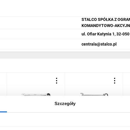
STALCO SPÓŁKA Z OGRA
KOMANDYTOWO-AKCYJN
ul. Ofiar Katynia 1, 32-05
centrala@stalco.pl
Szczegóły
Klucz płasko-oczkowy z
Klucz płasko oczkowy z
Z
3
grzechotką 10 mm 09-064
grzechotką ze stali CrV, 10
o
mm, 72T
e