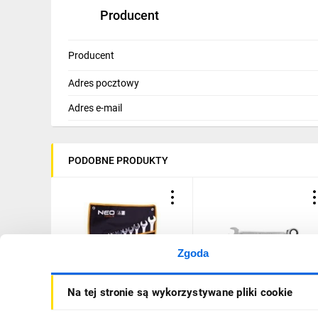
Producent
Producent
Adres pocztowy
Adres e-mail
PODOBNE PRODUKTY
Zgoda
Klucze płasko-oczkowe 6-
Klucz płasko oczkowy z
Na tej stronie są wykorzystywane pliki cookie
22 mm 09-752 /zestaw 12
grzechotką, ze stali CrV, 1
szt./
mm, 72T