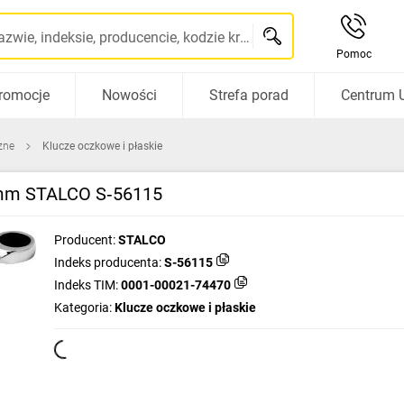
Szukaj po nazwie, indeksie, producencie, kodzie kreskowym...
Pomoc
romocje
Nowości
Strefa porad
Centrum 
zne
Klucze oczkowe i płaskie
15mm STALCO S‑56115
Producent:
STALCO
Indeks producenta:
S-56115
Indeks TIM:
0001-00021-74470
Kategoria:
Klucze oczkowe i płaskie