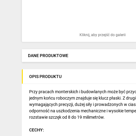
Ochrona odgromowa
Pompy ciepła
Osprzęt łączeniowy
Kliknij, aby przejść do galerii
Ogrzewanie
Elektronarzędzia i mierniki
DANE PRODUKTOWE
Domofony i dzwonki
OPIS PRODUKTU
Alarmy, monitoring, komunikacja
Napędy elektryczne
Przy pracach monterskich i budowlanych może być przyd
jednym końcu roboczym znajduje się klucz płaski. Z dr
Pneumatyka
wymagających precyzji, dużej siły i prowadzonych w ci
odporność na uszkodzenia mechaniczne i wysokie temper
Dom i ogród
rozstawie szczęk od 8 do 19 milimetrów.
Klimatyzacja
CECHY: