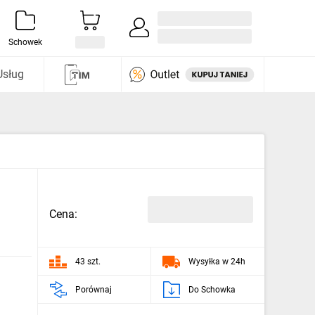
Zaloguj się / Załóż konto
i odkryj
Schowek
Usług
Cena:
43 szt.
Wysyłka w 24h
Porównaj
Do Schowka