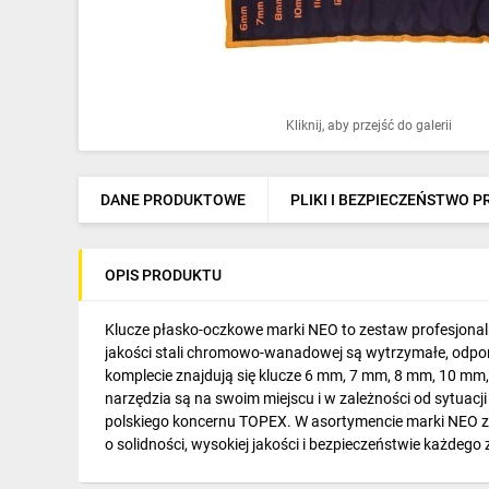
Ochrona odgromowa
Pompy ciepła
Osprzęt łączeniowy
Kliknij, aby przejść do galerii
Ogrzewanie
Elektronarzędzia i mierniki
DANE PRODUKTOWE
PLIKI I BEZPIECZEŃSTWO 
Domofony i dzwonki
OPIS PRODUKTU
Alarmy, monitoring, komunikacja
Napędy elektryczne
Klucze płasko-oczkowe marki NEO to zestaw profesjonaln
jakości stali chromowo-wanadowej są wytrzymałe, odporn
Pneumatyka
komplecie znajdują się klucze 6 mm, 7 mm, 8 mm, 10 mm
narzędzia są na swoim miejscu i w zależności od sytuacj
Dom i ogród
polskiego koncernu TOPEX. W asortymencie marki NEO zn
o solidności, wysokiej jakości i bezpieczeństwie każdego 
Klimatyzacja