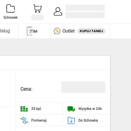
Zaloguj się / Załóż konto
i odkryj
Schowek
Usług
Cena:
35 kpl.
Wysyłka w 24h
Porównaj
Do Schowka