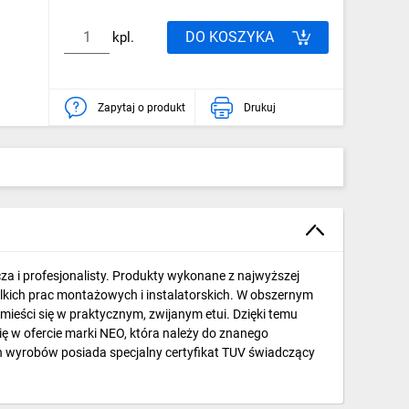
DO KOSZYKA
kpl.
Zapytaj o produkt
Drukuj
a i profesjonalisty. Produkty wykonane z najwyższej
elkich prac montażowych i instalatorskich. W obszernym
eści się w praktycznym, zwijanym etui. Dzięki temu
ę w ofercie marki NEO, która należy do znanego
h wyrobów posiada specjalny certyfikat TUV świadczący