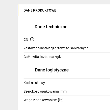
IT, GSM
DANE PRODUKTOWE
Odzież ochronna i BHP
Inne
Dane techniczne
Budowa i Remont
CN
Elektronika
Zestaw do instalacji grzewczo-sanitarnych
Smart home
Całkowita liczba narzędzi
Elektromobilność
Dane logistyczne
Energetyka wiatrowa
Telewizja naziemna i satelitarna
Kod kreskowy
Szerokość opakowania [mm]
Wentylacja i rekuperacja
Waga z opakowaniem [kg]