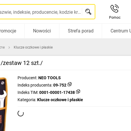
Szukaj po nazwie, indeksie, producencie, kodzie kreskowym...
Pomoc
romocje
Nowości
Strefa porad
Centrum 
zne
Klucze oczkowe i płaskie
/zestaw 12 szt./
Producent:
NEO TOOLS
Indeks producenta:
09-752
Indeks TIM:
0001-00001-17438
Kategoria:
Klucze oczkowe i płaskie