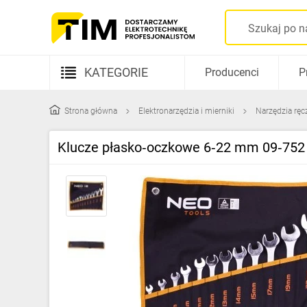
KATEGORIE
Producenci
P
Aparatura elektryczna
Strona główna
Elektronarzędzia i mierniki
Narzędzia ręc
Kable i przewody
Klucze płasko‑oczkowe 6‑22 mm 09‑752 
Rozdzielnice i obudowy
Elementy prowadzenia kabli
Fotowoltaika
Gniazda i łączniki
Źródła światła
Oprawy oświetleniowe