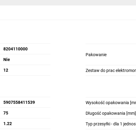
8204110000
Pakowanie
Nie
12
Zestaw do prac elektrom
5907558411539
Wysokość opakowania [m
75
Długość opakowania [mm]
1.22
Typ przesyłki - dla 1 jedno