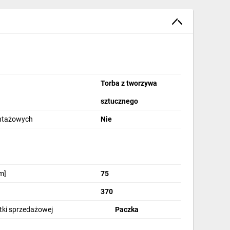
Torba z tworzywa
sztucznego
ontażowych
Nie
m]
75
370
stki sprzedażowej
Paczka