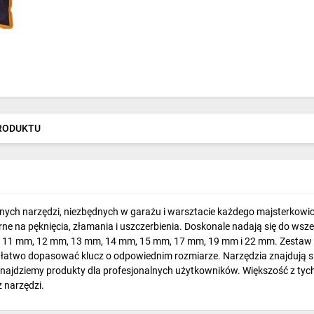
PRODUKTU
ych narzędzi, niezbędnych w garażu i warsztacie każdego majsterkowicz
e na pęknięcia, złamania i uszczerbienia. Doskonale nadają się do wsz
, 11 mm, 12 mm, 13 mm, 14 mm, 15 mm, 17 mm, 19 mm i 22 mm. Zestaw mi
i łatwo dopasować klucz o odpowiednim rozmiarze. Narzędzia znajdują si
ajdziemy produkty dla profesjonalnych użytkowników. Większość z tyc
z narzędzi.